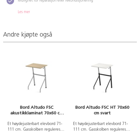
Mulighet for reparasjon eller rekondisjonering
Les mer
Andre kjøpte også
Bord Altudo FSC
Bord Altudo FSC HT 70x60
akustikklaminat 70x60 cm
cm svart
sølv
Et høydejusterbart elevbord 71-
Et høydejusterbart elevbord 71-
111 cm. Gasskolben reguleres
111 cm. Gasskolben reguleres
via en spak på siden. Justerbare
via en spak på siden. Justerbare