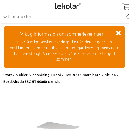
Møbler & innredning
Lekeplassutstyr & utemiljø
Viktig informasjon om sommerleveringer
Kunst & håndverk
Husk å velge ønsket leveringsuke når dere legger inn
Leker & sykler
bestillinger i sommer, slik at dere unngår levering mens dere
Pedagogisk materiell
har feriestengt. Vi ønsker alle våre kunder en riktig god
Barnevogner & småbarnsutstyr
sommer!
Skole- & kontormateriell
Start
Møbler & innredning
Bord
Hev- & senkbare bord
Altudo
Logge inn / registrere meg
Bord Altudo FSC HT 90x60 cm hvit
Kontakt oss
Kampanjer/kataloger