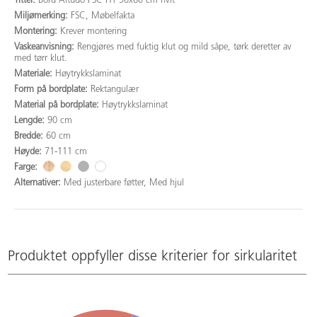
Tittel:
Bord Altudo FSC HT 90x60 cm hvit
Miljømerking:
FSC, Møbelfakta
Montering:
Krever montering
Vaskeanvisning:
Rengjøres med fuktig klut og mild såpe, tørk deretter av
med tørr klut.
Materiale:
Høytrykkslaminat
Form på bordplate:
Rektangulær
Material på bordplate:
Høytrykkslaminat
Lengde:
90 cm
Bredde:
60 cm
Høyde:
71-111 cm
Farge:
Alternativer:
Med justerbare føtter, Med hjul
Produktet oppfyller disse kriterier for sirkularitet