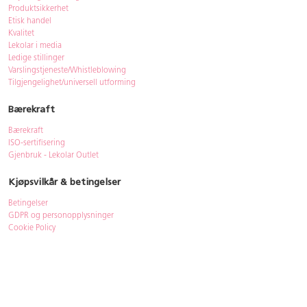
Produktsikkerhet
Etisk handel
Kvalitet
Lekolar i media
Ledige stillinger
Varslingstjeneste/Whistleblowing
Tilgjengelighet/universell utforming
Bærekraft
Bærekraft
ISO-sertifisering
Gjenbruk - Lekolar Outlet
Kjøpsvilkår & betingelser
Betingelser
GDPR og personopplysninger
Cookie Policy
Kontakt
Har du spørsmål, besvarer vi dem gjerne!
Åpningstider
: 08.00-16.00
Telefon
: 33 72 98 00