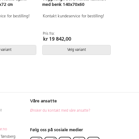
x72 cm
med benk 140x70x60
ce for bestilling!
Kontakt kundeservice for bestilling!
Pris fra:
kr 19 842,00
 variant
Velg variant
Våre ansatte
e!
Ønsker du kontakt med våre ansatte?
Følg oss på sosiale medier
ar.no
4 Tønsberg