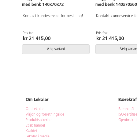
med benk 140x70x72
med benk 140x70x60
Kontakt kundeservice for bestilling!
Kontakt kundeservice for
Pris fra:
Pris fra:
kr 21 415,00
kr 21 415,00
Velg variant
Velg varian
Om Lekolar
Bærekraf
Om Lekolar
Bærekraft
Visjon og forretningsidé
ISO-sertifis
Produktsikkerhet
Gjenbruk - 
Etisk handel
Kvalitet
Lekolar i media