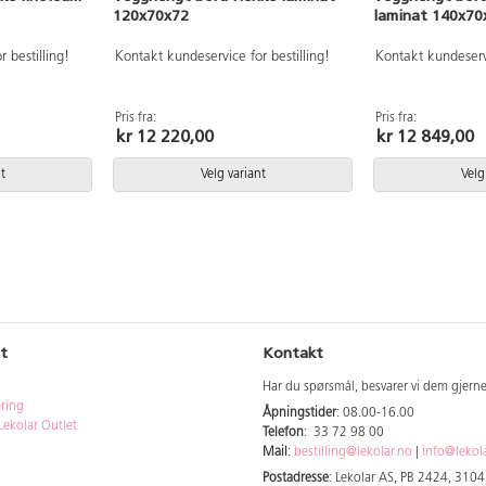
120x70x72
laminat 140x70
 bestilling!
Kontakt kundeservice for bestilling!
Kontakt kundeservi
Pris fra:
Pris fra:
kr 12 220,00
kr 12 849,00
t
Velg variant
Velg
t
Kontakt
Har du spørsmål, besvarer vi dem gjern
ering
Åpningstider
: 08.00-16.00
Lekolar Outlet
Telefon
: 33 72 98 00
Mail
:
bestilling@lekolar.no
|
info@lekol
Postadresse
: Lekolar AS, PB 2424, 310