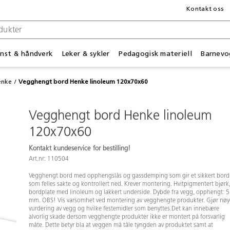
Kontakt oss
nst & håndverk
Leker & sykler
Pedagogisk materiell
Barnevo
enke
Vegghengt bord Henke linoleum 120x70x60
Vegghengt bord Henke linoleum
120x70x60
Kontakt kundeservice for bestilling!
Art.nr: 110504
Vegghengt bord med opphengslås og gassdemping som gir et sikkert bord
som felles sakte og kontrollert ned. Krever montering. Hvitpigmentert bjørk
bordplate med linoleum og lakkert underside. Dybde fra vegg, opphengt: 
mm. OBS! Vis varsomhet ved montering av vegghengte produkter. Gjør nøy
vurdering av vegg og hvilke festemidler som benyttes.Det kan innebære
alvorlig skade dersom vegghengte produkter ikke er montert på forsvarlig
måte. Dette betyr bla at veggen må tåle tyngden av produktet samt at