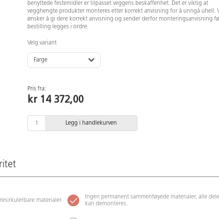
benyttede festemidler er tilpasset veggens beskaffenhet. Det er viktig at
vegghengte produkter monteres etter korrekt anvisning for å unngå uhell. 
ønsker å gi dere korrekt anvisning og sender derfor monteringsanvisning fø
bestilling legges i ordre.
Velg variant
Farge
Pris fra:
kr 14 372,00
Legg i handlekurven
ritet
Ingen permanent sammenføyede materialer, alle dele
 resirkulerbare materialer
kan demonteres.