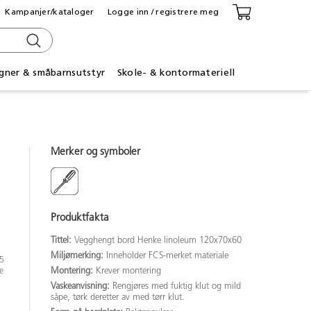
Kampanjer/kataloger
Logge inn / registrere meg
gner & småbarnsutstyr
Skole- & kontormateriell
Merker og symboler
Produktfakta
Tittel:
Vegghengt bord Henke linoleum 120x70x60
,
Miljømerking:
Inneholder FCS-merket materiale
55
Montering:
Krever montering
e
Vaskeanvisning:
Rengjøres med fuktig klut og mild
såpe, tørk deretter av med tørr klut.