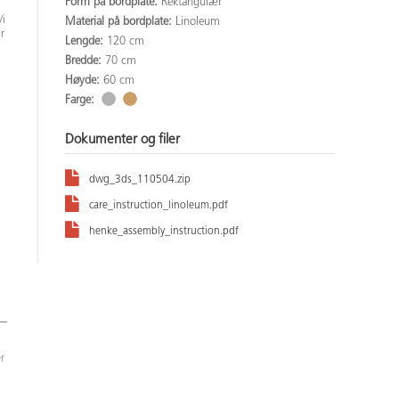
Form på bordplate:
Rektangulær
Vi
Material på bordplate:
Linoleum
r
Lengde:
120 cm
Bredde:
70 cm
Høyde:
60 cm
Farge:
Dokumenter og filer
dwg_3ds_110504.zip
care_instruction_linoleum.pdf
henke_assembly_instruction.pdf
r