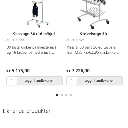
Klesvogn 30+16 m/hjul
Støvelvogn 30
Art.nr: 34056
Art.nr: 34025
A
30 faste kroker på øverste nivå
Plass til 30 par støvler. Låsbare
og 16 kroker på nedre nivå.
hjul. Mål: 72x63x95 cm.Lakkert i
Låsbare hjul. Mål: 80x63x110
sølv RAL 9006.
cm. Lakkert i sølv RAL 9006.
kr 5 175,00
kr 7 226,00
Legg i handlekurven
Legg i handlekurven
Liknende produkter