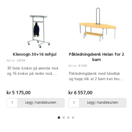
Klesvogn 30+16 m/hjul
Påkledningsbenk Helan for 2
barn
Art.nr: 34056
Art.nr: 81495
30 faste kroker på øverste nivå
og 16 kroker på nedre nivå.
Påkledningsbenk med håndtak
Låsbare hjul. Mål: 80x63x110
og trapp slik at 2 barn kan bruke
cm. Lakkert i sølv RAL 9006.
benken samtidig. Helan har 6
P
ben, noe som gjør den stødig og
kr 5 175,00
kr 6 557,00
stabil. Et sammenleggbart trinn
på den ene langsiden gjør det
Legg i handlekurven
Legg i handlekurven
enkelt for barna å komme seg
opp på benken. Benkeplaten er
laget med en kjerne av
bjørkekryssfiner som er dekket
med slitesterk bjørkemønstret