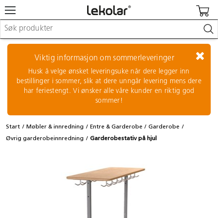
Møbler & innredning
Lekeplassutstyr & utemiljø
Viktig informasjon om sommerleveringer
Kunst & håndverk
Husk å velge ønsket leveringsuke når dere legger inn
Leker & sykler
bestillinger i sommer, slik at dere unngår levering mens dere
Pedagogisk materiell
har feriestengt. Vi ønsker alle våre kunder en riktig god
Barnevogner & småbarnsutstyr
sommer!
Skole- & kontormateriell
Start
Møbler & innredning
Entre & Garderobe
Garderobe
Logge inn / registrere meg
Øvrig garderobeinnredning
Garderobestativ på hjul
Kontakt oss
Kampanjer/kataloger