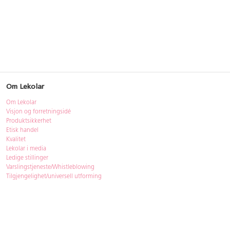
Om Lekolar
Om Lekolar
Visjon og forretningsidé
Produktsikkerhet
Etisk handel
Kvalitet
Lekolar i media
Ledige stillinger
Varslingstjeneste/Whistleblowing
Tilgjengelighet/universell utforming
Bærekraft
Bærekraft
ISO-sertifisering