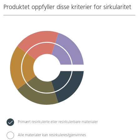
Produktet oppfyller disse kriterier for sirkularitet
Primært resirkulerte eller resirkulerbare materialer
Alle materialer kan resirkuleres/gjenvinnes