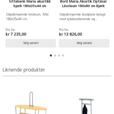
Sittebenk Maria akustikk
Bord Maria Akustik Optimal
bjørk 180x35x44 cm
Linoleum 180x80 cm Bjørk
Støydempende linoleum. Mål:
Støydempende bordplate belagt
180x35x44 cm.
med lydabsorberende og
slitesterk Linoleum - et
Svanemerket naturmateriale helt
Pris fra:
Pris fra:
P
uten PVC og ftalater. Understell i
kr 7 235,00
kr 13 826,00
massivt tre.
Velg variant
Velg variant
Liknende produkter