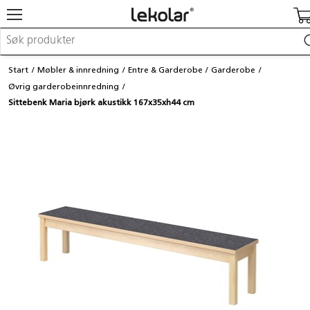
Møbler & innredning
Start
Møbler & innredning
Entre & Garderobe
Garderobe
Lekeplassutstyr & utemiljø
Øvrig garderobeinnredning
Kunst & håndverk
Sittebenk Maria bjørk akustikk 167x35xh44 cm
Leker & sykler
Pedagogisk materiell
Barnevogner & småbarnsutstyr
Skole- & kontormateriell
Logge inn / registrere meg
Kontakt oss
Kampanjer/kataloger