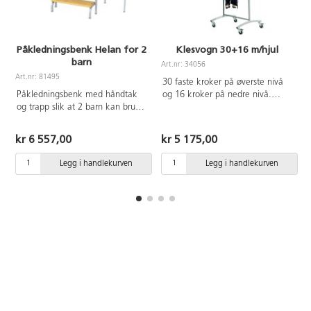
Påkledningsbenk Helan for 2
Klesvogn 30+16 m/hjul
barn
Art.nr: 34056
Art.nr: 81495
30 faste kroker på øverste nivå
Påkledningsbenk med håndtak
og 16 kroker på nedre nivå.
og trapp slik at 2 barn kan bruke
Låsbare hjul. Mål: 80x63x110
benken samtidig. Helan har 6
cm. Lakkert i sølv RAL 9006.
P
ben, noe som gjør den stødig og
kr 6 557,00
kr 5 175,00
stabil. Et sammenleggbart trinn
på den ene langsiden gjør det
Legg i handlekurven
Legg i handlekurven
enkelt for barna å komme seg
opp på benken. Benkeplaten er
laget med en kjerne av
bjørkekryssfiner som er dekket
med slitesterk bjørkemønstret
laminat for å tåle våte og skitne
sko og støvler. Grå ben. Lengden
140 cm, bredden 50 cm og
høyden 37 cm.