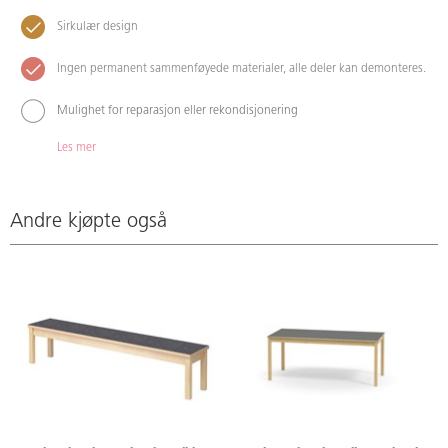
Sirkulær design
Ingen permanent sammenføyede materialer, alle deler kan demonteres.
Mulighet for reparasjon eller rekondisjonering
Les mer
Andre kjøpte også