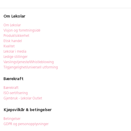
Om Lekolar
Om Lekolar
Visjon og forretningsidé
Produktsikkerhet
Etisk handel
Kvalitet
Lekolar i media
Ledige stillinger
Varslingstjeneste/Whistleblowing
Tilgjengelighet/universell utforming
Bærekraft
Bærekraft
ISO-sertifisering
Gjenbruk - Lekolar Outlet
Kjøpsvilkår & betingelser
Betingelser
GDPR og personopplysninger
Cookie Policy