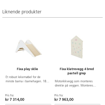
Liknende produkter
Fixa play sklie
Fixa klatrevegg 4 bred
pastell grep
Et robust lekemøbel for de
minste barna i barnehagen. 18
Motorikkvegg som monteres
mm kryssfiner av bjørk. Bjørk og
direkte på veggen. Monteres
hvitpigmentert kryssfiner, andre
flere vegger ved siden av
farger med høytrykkslaminat.
hverandre, er det viktig at de
Pris fra:
Pris fra:
P
Alder 3-6 år.
monteres sammen for å
kr 7 314,00
kr 7 963,00
minimere risikoen for klemming.