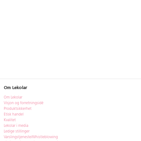
Om Lekolar
Om Lekolar
Visjon og forretningsidé
Produktsikkerhet
Etisk handel
Kvalitet
Lekolar i media
Ledige stillinger
Varslingstjeneste/Whistleblowing