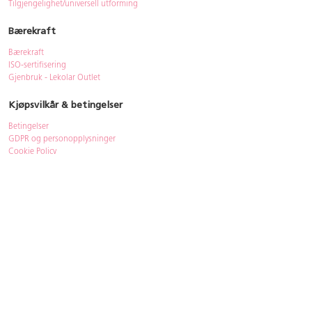
Tilgjengelighet/universell utforming
Bærekraft
Bærekraft
ISO-sertifisering
Gjenbruk - Lekolar Outlet
Kjøpsvilkår & betingelser
Betingelser
GDPR og personopplysninger
Cookie Policy
Kontakt
Har du spørsmål, besvarer vi dem gjerne!
Åpningstider
: 08.00-16.00
Telefon
: 33 72 98 00
Mail
:
bestilling@lekolar.no
|
info@lekolar.no
Postadresse
: Lekolar AS, PB 2424, 3104 Tønsberg
Besøksadresse
: Wirgenes vei 8A, 3157 Barkåker
Våre ansatte