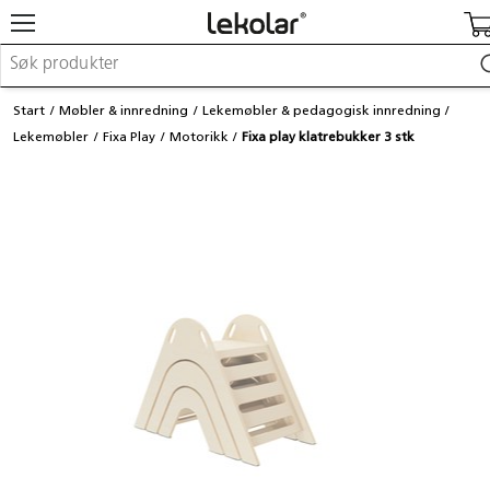
Møbler & innredning
Start
Møbler & innredning
Lekemøbler & pedagogisk innredning
Lekeplassutstyr & utemiljø
Lekemøbler
Fixa Play
Motorikk
Fixa play klatrebukker 3 stk
Kunst & håndverk
Leker & sykler
Pedagogisk materiell
Barnevogner & småbarnsutstyr
Skole- & kontormateriell
Logge inn / registrere meg
Kontakt oss
Kampanjer/kataloger