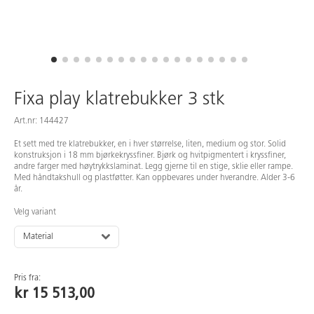
Fixa play klatrebukker 3 stk
Art.nr: 144427
Et sett med tre klatrebukker, en i hver størrelse, liten, medium og stor. Solid
konstruksjon i 18 mm bjørkekryssfiner. Bjørk og hvitpigmentert i kryssfiner,
andre farger med høytrykkslaminat. Legg gjerne til en stige, sklie eller rampe.
Med håndtakshull og plastføtter. Kan oppbevares under hverandre. Alder 3-6
år.
Velg variant
Material
Pris fra:
kr 15 513,00