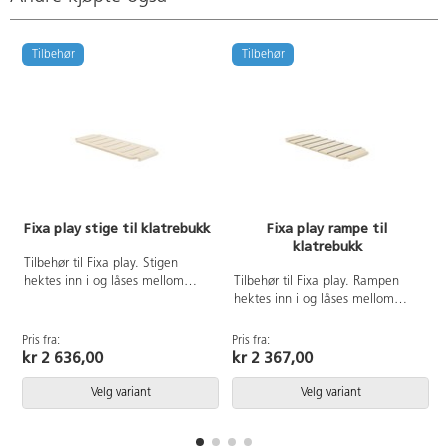
Tilbehør
Tilbehør
Fixa play stige til klatrebukk
Fixa play rampe til
klatrebukk
Tilbehør til Fixa play. Stigen
hektes inn i og låses mellom
Tilbehør til Fixa play. Rampen
klatrestativene og sklien for
hektes inn i og låses mellom
sikker lek. Laget av 18 mm
klatrestativene og sklien for
bjørkekryssfiner. Opphøyde trinn.
sikker lek. Laget av 18 mm
Pris fra:
Pris fra:
P
Alder 3-6 år.
bjørkekryssfiner. Sort gummilist
kr 2 636,00
kr 2 367,00
for bedre fotfeste. Alder 3-6 år.
Velg variant
Velg variant