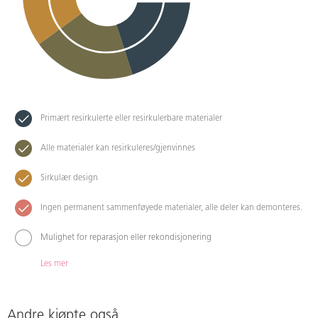
Primært resirkulerte eller resirkulerbare materialer
Alle materialer kan resirkuleres/gjenvinnes
Sirkulær design
Ingen permanent sammenføyede materialer, alle deler kan demonteres.
Mulighet for reparasjon eller rekondisjonering
Les mer
Andre kjøpte også