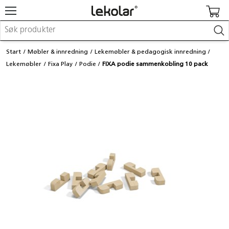
Møbler & innredning
Start
Møbler & innredning
Lekemøbler & pedagogisk innredning
Lekeplassutstyr & utemiljø
Lekemøbler
Fixa Play
Podie
FIXA podie sammenkobling 10 pack
Kunst & håndverk
Leker & sykler
Pedagogisk materiell
Barnevogner & småbarnsutstyr
Skole- & kontormateriell
Logge inn / registrere meg
Kontakt oss
Kampanjer/kataloger