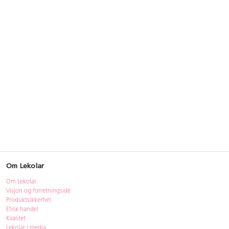
Om Lekolar
Om Lekolar
Visjon og forretningsidé
Produktsikkerhet
Etisk handel
Kvalitet
Lekolar i media