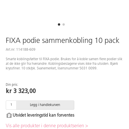
FIXA podie sammenkobling 10 pack
Art.nr: 114188-609
Smarte koblingsføtter til FIXA podie. Brukes for å koble samen flere podier slik
at de ikke glir fra hverandre. Koblingsbeslagene vises ikke fra utsiden. Bjørk
kryssfiner. 10 stk/pk. Svanemerket, lisensnummer 5031 0099.
Din pris:
kr 3 323,00
Legg i handlekurven
Utvidet leveringstid kan forventes
Vis alle produkter i denne produktserien >