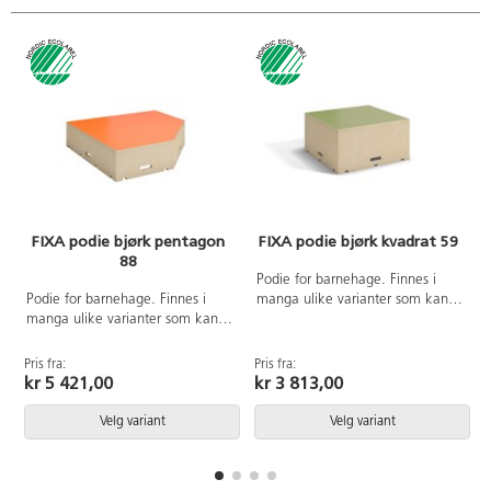
FIXA podie bjørk pentagon
FIXA podie bjørk kvadrat 59
88
Podie for barnehage. Finnes i
Podie for barnehage. Finnes i
manga ulike varianter som kan
manga ulike varianter som kan
bygges sammen i uendelige
bygges sammen i uendelige
former. Kan også bygges
former. Kan også bygges
sammen med vårt FIXA
Pris fra:
Pris fra:
P
sammen med vårt FIXA
oppbevaringssystem både på
kr 5 421,00
kr 3 813,00
oppbevaringssystem både på
bredden og dybden. Finnes i 10
bredden og dybden. Finnes i 10
ulike former. De kan bli scene,
Velg variant
Velg variant
ulike former. De kan bli scene,
skog, ulike kjøretøy, utstilling,
skog, ulike kjøretøy, utstilling,
resteplass...bare fantasien setter
resteplass...bare fantasien setter
grenser. Laget i 100% bjørk