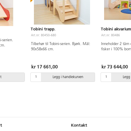
Tobini trapp.
Tobini akvarium
Art.nr: 80450-680
Art.nr: 80486
i-serien.
Tilbehør til Tobini-serien. Bjørk. Mål:
Inneholder 2 tårn
cm.
90x58x66 cm.
fisker i 100% bom
dekorasjoner følger 
(80448-...) og kyll
må bestilles separ
kr 17 661,00
kr 73 644,00
kryssfiner, akvari
Mål: 233x66x130
t
Legg i handlekurven
Legg 
plattform 60 cm. F
t
Kontakt