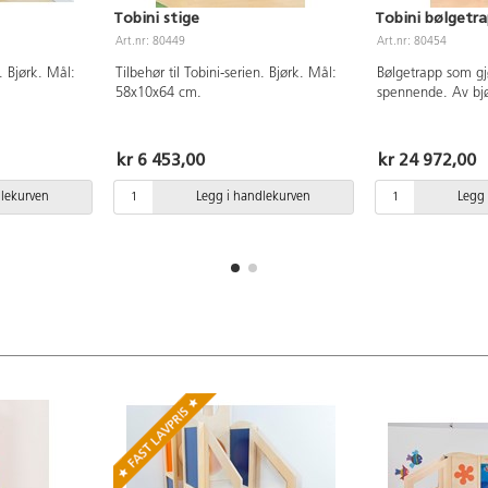
Tobini stige
Tobini bølgetr
Art.nr: 80449
Art.nr: 80454
n. Bjørk. Mål:
Tilbehør til Tobini-serien. Bjørk. Mål:
Bølgetrapp som gj
58x10x64 cm.
spennende. Av bjø
60% polyuretan o
Mål: 90x58x66 c
kr 6 453,00
kr 24 972,00
dlekurven
Legg i handlekurven
Legg 