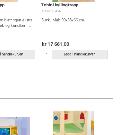
app
Tobini kyllingtrapp
Tobini rib
Art.nr: 80456
Art.nr: 80487
ør klatringen ekstra
Bjørk. Mål: 90x58x66 cm.
Stige til Tob
rk og kunstlær i
med ribber i
g 26% polyester.
58x23x60 c
m.
kr 17 661,00
kr 6 224,
i handlekurven
Legg i handlekurven