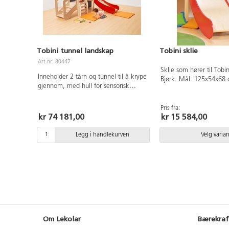
Tobini tunnel landskap
Tobini sklie
Art.nr: 80447
Sklie som hører til Tobin
Inneholder 2 tårn og tunnel til å krype
Bjørk. Mål: 125x54x68 
gjennom, med hull for sensorisk
opplevelse. Teppe og dekorasjoner
følger ikke med. På bildet vises også
Pris fra:
sklie (80448-12), stige (80449) og
kr 74 181,00
kr 15 584,00
trapp (80450) som heller ikke inngår,
men kan kjøpes i tillegg. Av bjørk.
Legg i handlekurven
Velg varian
Mål: 186X66X130 cm. Høyde på
plattform 58 cm. For barn 1-5 år.
Om Lekolar
Bærekraf