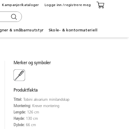
Kampanjer/kataloger
Logge inn / registrere meg
gner & småbarnsutstyr
Skole- & kontormateriell
Merker og symboler
Produktfakta
Tittel:
Tobini akvarium minilandskap
Montering:
Krever montering
Lengde:
126 cm
Høyde:
130 cm
Dybde:
66 cm