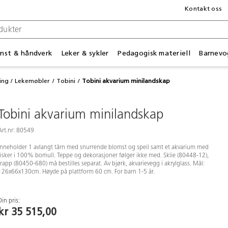
Kontakt oss
nst & håndverk
Leker & sykler
Pedagogisk materiell
Barnevo
ing
Lekemøbler
Tobini
Tobini akvarium minilandskap
Tobini akvarium minilandskap
Art.nr: 80549
Inneholder 1 avlangt tårn med snurrende blomst og speil samt et akvarium med
fisker i 100% bomull. Teppe og dekorasjoner følger ikke med. Sklie (80448-12),
trapp (80450-680) må bestilles separat. Av bjørk, akvarievegg i akrylglass. Mål:
126x66x130cm. Høyde på plattform 60 cm. For barn 1-5 år.
Din pris:
kr 35 515,00