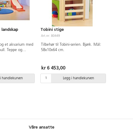
 landskap
Tobini stige
Art.nr: 80449
 og et akvarium med
Tilbehør til Tobini-serien. Bjørk. Mål:
ull. Teppe og
58x10x64 cm.
ikke med. Sklie
ingtrapp (80450-...)
at. Av bjørk
kr 6 453,00
evegg av akrylglass.
 cm. Høyde på
i handlekurven
Legg i handlekurven
or barn 1-5 år.
Våre ansatte