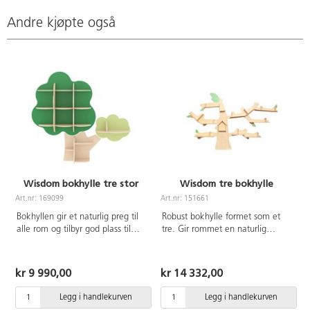
Andre kjøpte også
Wisdom bokhylle tre stor
Wisdom tre bokhylle
Art.nr: 169099
Art.nr: 151661
A
Bokhyllen gir et naturlig preg til
Robust bokhylle formet som et
alle rom og tilbyr god plass til
tre. Gir rommet en naturlig
bøker og annet materiell. Den er
atmosfære.
laget av robust poppelfinér med
melaminbelegg i lønnstruktur og
kr 9 990,00
kr 14 332,00
er ikke bare stabil og slitesterk,
men også estetisk tiltalende.
Legg i handlekurven
Legg i handlekurven
Mål: D31,5xH167,8 cm.