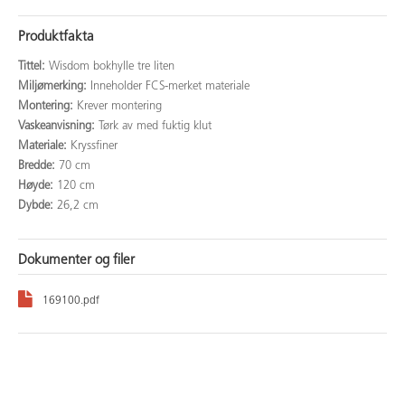
Produktfakta
Tittel:
Wisdom bokhylle tre liten
Miljømerking:
Inneholder FCS-merket materiale
Montering:
Krever montering
Vaskeanvisning:
Tørk av med fuktig klut
Materiale:
Kryssfiner
Bredde:
70 cm
Høyde:
120 cm
Dybde:
26,2 cm
Dokumenter og filer
169100.pdf