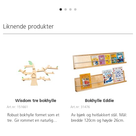
Liknende produkter
Wisdom tre bokhylle
Bokhylle Eddie
Art.nr: 151661
Art.nr: 31476
A
Robust bokhylle formet som et
Av bjørk og hvitlakkert stål. Mål:
tre. Gir rommet en naturlig
bredde 120cm og høyde 26cm.
atmosfære.