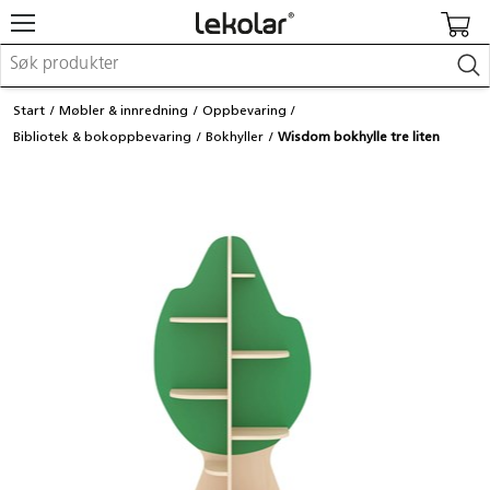
Møbler & innredning
Start
Møbler & innredning
Oppbevaring
Lekeplassutstyr & utemiljø
Bibliotek & bokoppbevaring
Bokhyller
Wisdom bokhylle tre liten
Kunst & håndverk
Leker & sykler
Pedagogisk materiell
Barnevogner & småbarnsutstyr
Skole- & kontormateriell
Logge inn / registrere meg
Kontakt oss
Kampanjer/kataloger