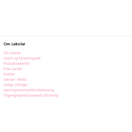
Om Lekolar
Om Lekolar
Visjon og forretningsidé
Produktsikkerhet
Etisk handel
Kvalitet
Lekolar i media
Ledige stillinger
Varslingstjeneste/Whistleblowing
Tilgjengelighet/universell utforming
Bærekraft
Bærekraft
ISO-sertifisering
Gjenbruk - Lekolar Outlet