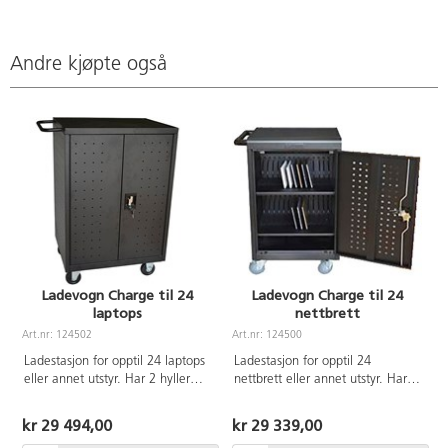
Andre kjøpte også
Ladevogn Charge til 24
Ladevogn Charge til 24
laptops
nettbrett
Art.nr: 124502
Art.nr: 124500
A
Ladestasjon for opptil 24 laptops
Ladestasjon for opptil 24
eller annet utstyr. Har 2 hyller
nettbrett eller annet utstyr. Har 2
med skillevegger i stål. Hvert
hyller med skillevegger i stål.
rom måler B45xD400xH280mm.
Hvert rom måler
kr 29 494,00
kr 29 339,00
Materiale: Kaldvalset stål av høy
B35xD380xH270mm. Materiale: