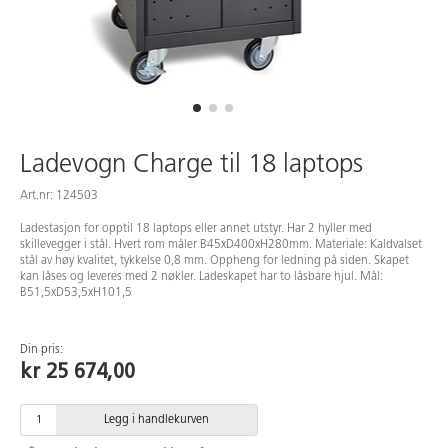
Ladevogn Charge til 18 laptops
Art.nr: 124503
Ladestasjon for opptil 18 laptops eller annet utstyr. Har 2 hyller med
skillevegger i stål. Hvert rom måler B45xD400xH280mm. Materiale: Kaldvalset
stål av høy kvalitet, tykkelse 0,8 mm. Oppheng for ledning på siden. Skapet
kan låses og leveres med 2 nøkler. Ladeskapet har to låsbare hjul. Mål:
B51,5xD53,5xH101,5
Din pris:
kr 25 674,00
Legg i handlekurven