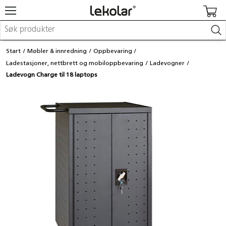
Møbler & innredning
Start
Møbler & innredning
Oppbevaring
Lekeplassutstyr & utemiljø
Ladestasjoner, nettbrett og mobiloppbevaring
Ladevogner
Kunst & håndverk
Ladevogn Charge til 18 laptops
Leker & sykler
Pedagogisk materiell
Barnevogner & småbarnsutstyr
Skole- & kontormateriell
Logge inn / registrere meg
Kontakt oss
Kampanjer/kataloger