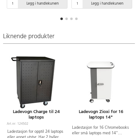
kvalitet, tykkelse 0,8 mm.
Kaldvalset stål av høy kvalitet,
Legg i handlekurven
Legg i handlekurven
Oppheng for ledning på siden.
tykkelse 0,8 mm. Utstyrt med 2
Skapet kan låses og leveres med
vifter med sensor og oppheng for
2 nøkler. Ladeskapet har to
ledning på siden. Skapet kan
låsbare hjul. Mål:
låses og leveres med 2 nøkler.
B67xD53,5xH101,5
Ladeskapet har to låsbare hjul.
Mål: B53xD53,5xH84.
Liknende produkter
Ladevogn Charge til 24
Ladevogn Zioxi for 16
laptops
laptops 14"
Art.nr: 124502
Ladestasjon for 16 Chromebooks
Ladestasjon for opptil 24 laptops
eller små laptops med 14"
eller annet utstyr. Har 2 hyller