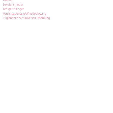
Kvalitet
Lekolar i media
Ledige stillinger
Varslingstjeneste/Whistleblowing
Tilgjengelighet/universell utforming
Bærekraft
Bærekraft
ISO-sertifisering
Gjenbruk - Lekolar Outlet
Kjøpsvilkår & betingelser
Betingelser
GDPR og personopplysninger
Cookie Policy
Kontakt
Har du spørsmål, besvarer vi dem gjerne!
Åpningstider
: 08.00-16.00
Telefon
: 33 72 98 00
Mail
:
bestilling@lekolar.no
|
info@lekolar.no
Postadresse
: Lekolar AS, PB 2424, 3104 Tønsberg