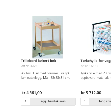
økt risiko for å velte, spesielt hvis
enheten plasseres fritt på gulvet.
Unngå å plassere tunge gjenstander
for høyt på hyllen. Ikke la barna flytte
hyllen. Man kan minske risikoen for
for å velte ved å låse hjulene forover
respektivt bakover. For mobile hyller
med høyde over 1 meter anbefaler vi
at disse plasseres mot vegg.
Trillebord lakkert bøk
Tørkehylle for vegg
Art.nr: 36722
Art.nr: 142613
Av bøk. Hjul med bremser. Lys grå
Tørkehylle med 20 hy
laminatbelegg. Mål: 58x58x81 cm.
oppbevare materiale o
format. Monteres på 
kan slås opp når de i
spare plass. Mål: 50
kr 4 361,00
kr 5 712,00
stål.
Legg i handlekurven
Legg i h