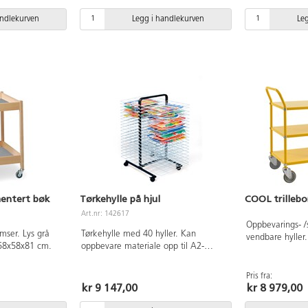
andlekurven
Legg i handlekurven
Le
mentert bøk
Tørkehylle på hjul
COOL trillebor
Art.nr: 142617
Oppbevarings- /
mser. Lys grå
Tørkehylle med 40 hyller. Kan
vendbare hyller. 4 hjul Ø12,5 c
 58x58x81 cm.
oppbevare materiale opp til A2-
hvorav to er lås
format. Låsbare hjul. Mål:
90x44 cm. Høyde
82x50x108 cm. Av stål.
76 cm, høyde m
Pris fra:
kr 9 147,00
kr 8 979,00
Mål på vogn: 1
30 kg. Maks bel