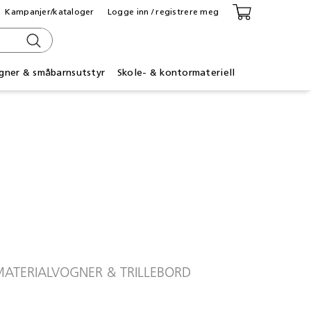
Kampanjer/kataloger
Logge inn / registrere meg
gner & småbarnsutstyr
Skole- & kontormateriell
ATERIALVOGNER & TRILLEBORD