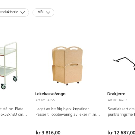
roduktserie
Mål
t
Lekekasse/vogn
Drakjerre
Art.nr: 34355
Art.nr: 34262
 stålrør. Plate
Laget av kraftig bjørk kryssfiner.
Svartlakkert d
:76x52xh83 cm.
Passer til oppbevaring av leker m.m.
punkteringsfrie 
lle er 75 cm.
Stablebar, og med hjul. Mål:58x60xh
belastning på 1
ne 37 cm. Vekt
56cm.
82x65x10 cm. M
ng 100 kg. 2
160x91xh90 cm.
kr 3 816,00
kr 12 687,0