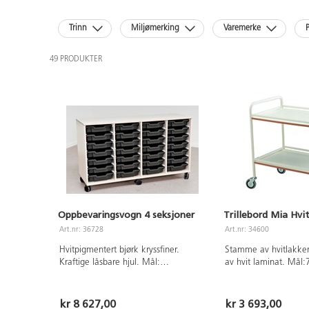
Trinn
Miljømerking
Varemerke
P
49 PRODUKTER
Oppbevaringsvogn 4 seksjoner
Trillebord Mia Hvi
Art.nr: 36728
Art.nr: 34600
Hvitpigmentert bjørk kryssfiner.
Stamme av hvitlakkert
Kraftige låsbare hjul. Mål:
av hvit laminat. Mål
138x47,5x81 cm. Plastkasser følger
Avstand til øverste hy
ikke med.
Avstand mellom hylle
20 kg. Maks belastni
kr 8 627,00
kr 3 693,00