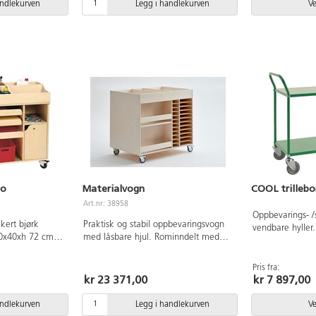
Pulverlakkert ell
andlekurven
Legg i handlekurven
Ve
lo
Materialvogn
COOL trillebo
Art.nr: 38958
Oppbevarings- /
kert bjørk
Praktisk og stabil oppbevaringsvogn
vendbare hyller.
120x40xh 72 cm.
med låsbare hjul. Rominndelt med
forsinket metall
plass til papir i
plass til A2, A4 og A6 papir. Av
hvorav to er lå
l A2. Låsbare
hvitpigmentert bjørk kryssfiner. Mål:
250 kg. Mål på
Pris fra:
kasser m m.
93x64xh88 cm.
kr 23 371,00
kr 7 897,00
på vogn: 108x4
andlekurven
Legg i handlekurven
Ve