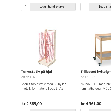
låsbare hjul.
Legg i handlekurven
Legg i h
Tørkestativ på hjul
Trillebord hvitpig
Art.nr: 131203
Art.nr: 36723
Mobilt tørkestativ med 30 hyller i
Av bøk. Hjul med bre
metall, for materiell opp til A3-
laminatbelegg. Mål:
format. Låsbare hjul. Mål:
42,5x48x121 cm. Leveres umontert.
Monteringsanvisning følger med.
kr 2 685,00
kr 4 361,00
Laget av lakkert bjørk. FSC-merket.