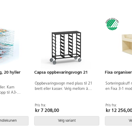
, 20 hyller
Capsa oppbevaringsvogn 21
Fixa organiser
Oppbevaringsvogn med plass til 21
Sorteringsskuff
ller. Kam
brett eller kasser. Velg mellom å
en Fixa 3-1 mo
pp til A3-
kjøpe kun tralle, tralle med brett eller
fordel monteres 
vegg. Hyllene
tralle med kasser. Oppbevaringsvogn i
eller hjul som f
kke brukes for å
metall med 4 hjul, 2 låsbare.
Fixamøbler. Sv
Pris fra:
Pris fra:
x41x61 cm. Av
kr 7 208,00
kr 12 256,0
lisensnummer 5
andlekurven
Velg variant
Ve