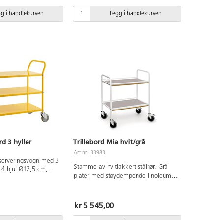
låsbare hjul.
gg i handlekurven
Legg i handlekurven
d 3 hyller
Trillebord Mia hvit/grå
Art.nr: 33983
serveringsvogn med 3
Stamme av hvitlakkert stålrør. Grå
m,
plater med støydempende linoleum.
bare. Mål på hylle
Mål: 76x52xh83 cm. Avstand mellom
 til øverste hylle
hyllene 37 cm. Vekt 20 kg. Maks
ellom hyllene 25 cm.
belastning 100 kg. 2 låsbare hjul.
kr 5 545,00
08x48x94 cm, vekt
astning 250 kg.