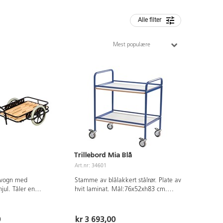
Alle filter
Mest populære
Trillebord Mia Blå
Art.nr: 34601
ravogn med
Stamme av blålakkert stålrør. Plate av
hjul. Tåler en
hvit laminat. Mål:76x52xh83 cm.
50 kg. Mål innvendig:
Avstand til øverste hylle er 75 cm.
ål utvendig:
Avstand mellom hyllene 37 cm. Vekt
 Vekt 23 kg.
20 kg. Maks belastning 100 kg. 2
0
kr 3 693,00