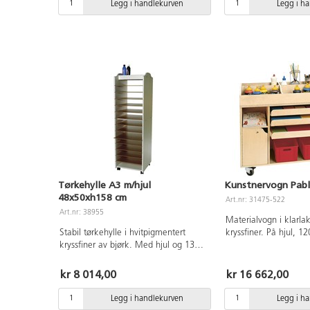
Legg i handlekurven
Legg i h
Tørkehylle A3 m/hjul
Kunstnervogn Pab
48x50xh158 cm
Art.nr: 31475-522
Art.nr: 38955
Materialvogn i klarlak
Stabil tørkehylle i hvitpigmentert
kryssfiner. På hjul, 
kryssfiner av bjørk. Med hjul og 13
Utrekkbare hyller med 
flyttbare hyller. Mål: 48x50xh158 cm.
ulike størrelser opp ti
Mobile enheter gir økt felksibilitet og
dører. Plass til plast
kr 8 014,00
kr 16 662,00
mulighet til å forandre rommets
Leveres uten innhold.
møblering. Vær oppmerksomme på at
Legg i handlekurven
Legg i h
hyller og seksjoner på hjul innebærer