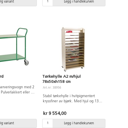
er el-forsinket metall.
lg variant
Legg i handlekurven
rd
Tørkehylle A2 m/hjul
78x50xh158 cm
serveringsvogn med 2
Art.nr: 38956
 Pulverlakkert eller el-
Stabil tørkehylle i hvitpigmentert
. 4 hjul Ø12,5 cm,
kryssfiner av bjørk. Med hjul og 13
sbare. Maksbelastning
flyttbare hyller. Mobile enheter gir økt
 hylle 90x44 cm. Mål
felksibilitet og mulighet til å forandre
kr 9 554,00
8x94 cm, vekt 23 kg.
rommets møblering. Vær
oppmerksomme på at hyller og
lg variant
Legg i handlekurven
seksjoner på hjul innebærer økt risiko