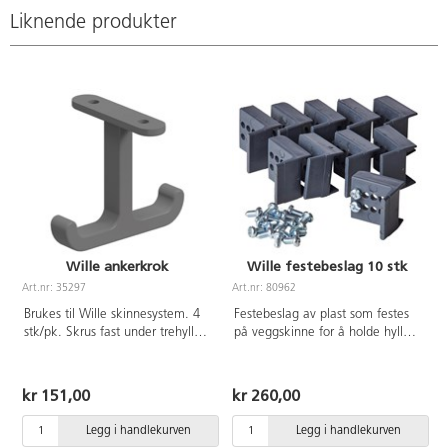
med fuktig klut. Høyde 48 cm.
med fuktig klut. Høyde 48 cm.
Liknende produkter
Wille ankerkrok
Wille festebeslag 10 stk
Art.nr: 35297
Art.nr: 80962
A
Brukes til Wille skinnesystem. 4
Festebeslag av plast som festes
stk/pk. Skrus fast under trehyllen.
på veggskinne for å holde hyllen
Skruer følger med. Grå plast.
på plass.
kr 151,00
kr 260,00
Legg i handlekurven
Legg i handlekurven