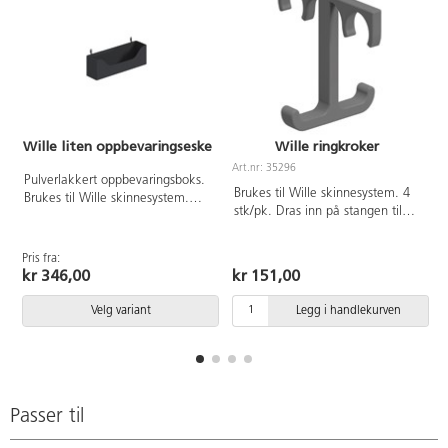
Wille liten oppbevaringseske
Wille ringkroker
Art.nr: 35296
Pulverlakkert oppbevaringsboks.
Brukes til Wille skinnesystem. 4
Brukes til Wille skinnesystem.
stk/pk. Dras inn på stangen til
Enkel å bruke på Wille panel.
garderobehyllen. Grå plast.
Kan også brukes i Wille
arbeidsplass. Utmerket
Pris fra:
P
oppbevaring for blyanter mm. Av
kr 346,00
kr 151,00
metall. Lett å holde ren, tørk av
med fuktig klut. Mål:
Velg variant
Legg i handlekurven
B20xD5xH6 cm
Passer til