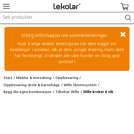
Møbler & innredning
Lekeplassutstyr & utemiljø
Viktig informasjon om sommerleveringer
Kunst & håndverk
Husk å velge ønsket leveringsuke når dere legger inn
Leker & sykler
bestillinger i sommer, slik at dere unngår levering mens dere
Pedagogisk materiell
har feriestengt. Vi ønsker alle våre kunder en riktig god
Barnevogner & småbarnsutstyr
sommer!
Skole- & kontormateriell
Start
Møbler & innredning
Oppbevaring
Logge inn / registrere meg
Oppbevaring skole & barnehage
Wille Skinnesystem
Bygg din egen kombinasjon
Tilbehør Wille
Wille kroker 6 stk
Kontakt oss
Kampanjer/kataloger