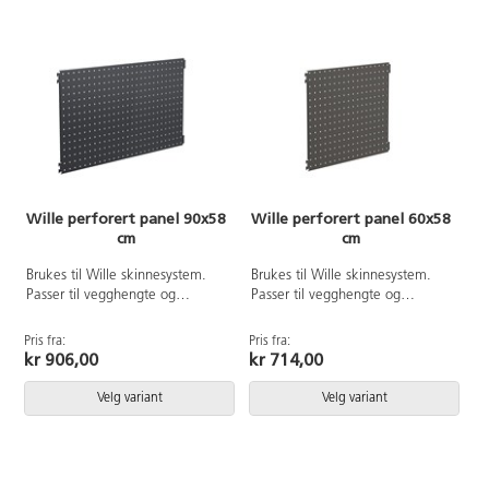
Wille perforert panel 90x58
Wille perforert panel 60x58
cm
cm
Brukes til Wille skinnesystem.
Brukes til Wille skinnesystem.
Passer til vegghengte og
Passer til vegghengte og
frittstående modeller. Enkel å
frittstående modeller. Enkel å
justere i høyden. Praktisk panel
justere i høyden. Praktisk panel
Pris fra:
Pris fra:
som kan brukes som
som kan brukes som
kr 906,00
kr 714,00
oppslagstavle sammen med
oppslagstavle sammen med
magneter, kroker og annet
magneter, kroker og annet
Velg variant
Velg variant
tilbehør. Alle metalldeler til
tilbehør. Alle metalldeler til
Wille-serien er pulverlakkert.
Wille-serien er pulverlakkert.Alle
Alle metalldeler til Wille-serien
metalldeler til Wille-serien er
er pulverlakkert. Lett å tørke av
pulverlakkert. Lett å tørke av