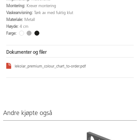
Montering:
Krever montering
Vaskeanvisning:
Tørk av med fuktig klut
Materiale:
Metall
Høyde:
4 cm
Farge:
Dokumenter og filer
lekolar_premium_colour_chart_to-order.pdf
Andre kjøpte også