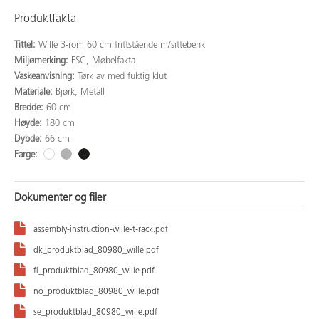
Produktfakta
Tittel:
Wille 3-rom 60 cm frittstående m/sittebenk
Miljømerking:
FSC, Møbelfakta
Vaskeanvisning:
Tørk av med fuktig klut
Materiale:
Bjørk, Metall
Bredde:
60 cm
Høyde:
180 cm
Dybde:
66 cm
Farge:
Dokumenter og filer
assembly-instruction-wille-t-rack.pdf
dk_produktblad_80980_wille.pdf
fi_produktblad_80980_wille.pdf
no_produktblad_80980_wille.pdf
se_produktblad_80980_wille.pdf