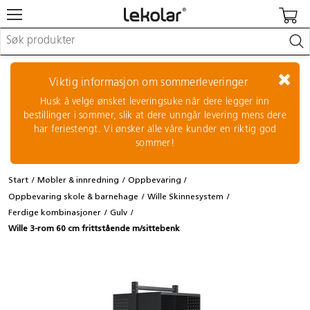
Møbler & innredning
Lekeplassutstyr & utemiljø
Viktig informasjon om sommerleveringer
Kunst & håndverk
Husk å velge ønsket leveringsuke når dere legger inn
Leker & sykler
bestillinger i sommer, slik at dere unngår levering mens dere
Pedagogisk materiell
har feriestengt. Vi ønsker alle våre kunder en riktig god
Barnevogner & småbarnsutstyr
sommer!
Skole- & kontormateriell
Start
Møbler & innredning
Oppbevaring
Logge inn / registrere meg
Oppbevaring skole & barnehage
Wille Skinnesystem
Ferdige kombinasjoner
Gulv
Kontakt oss
Wille 3-rom 60 cm frittstående m/sittebenk
Kampanjer/kataloger