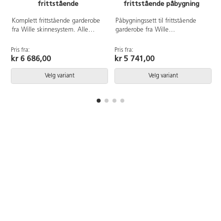
frittstående
frittstående påbygning
Komplett frittstående garderobe
Påbygningssett til frittstående
fra Wille skinnesystem. Alle
garderobe fra Wille
metalldeler til Wille-serien er
skinnesystem. Alle metalldeler til
pulverlakkert. Består av 1
Wille-serien er pulverlakkert.
Pris fra:
Pris fra:
P
frittstående grunnsett T-stativ, 2
Består av 1 T-stativ, 2 hattehyller
kr 6 686,00
kr 5 741,00
hattehyller med 3x2 rom og 2
med 3x2 rom og 2 skohylle med
skohyller med 3 rom. Bredde 60
3 rom. Bredde 60 cm.
Velg variant
Velg variant
cm.