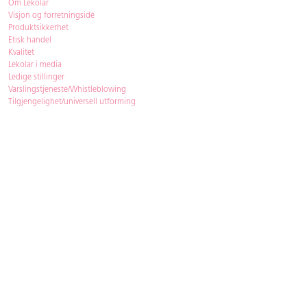
Om Lekolar
Visjon og forretningsidé
Produktsikkerhet
Etisk handel
Kvalitet
Lekolar i media
Ledige stillinger
Varslingstjeneste/Whistleblowing
Tilgjengelighet/universell utforming
Bærekraft
Bærekraft
ISO-sertifisering
Gjenbruk - Lekolar Outlet
Kjøpsvilkår & betingelser
Betingelser
GDPR og personopplysninger
Cookie Policy
Kontakt
Har du spørsmål, besvarer vi dem gjerne!