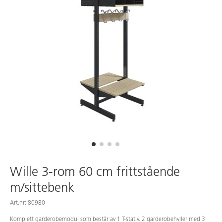
Wille 3-rom 60 cm frittstående
m/sittebenk
Art.nr: 80980
Komplett garderobemodul som består av 1 T-stativ. 2 garderobehyller med 3