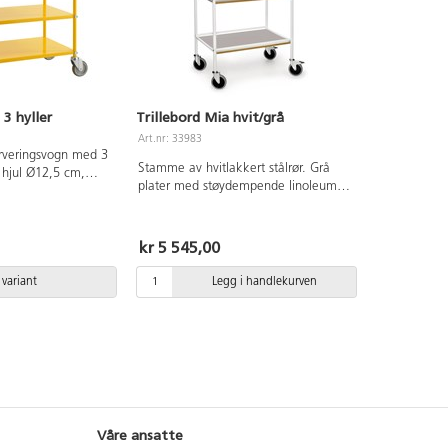
3 hyller
Trillebord Mia hvit/grå
Art.nr: 33983
rveringsvogn med 3
Stamme av hvitlakkert stålrør. Grå
plater med støydempende linoleum.
re. Mål på hylle
Mål: 76x52xh83 cm. Avstand mellom
il øverste hylle 76
hyllene 37 cm. Vekt 20 kg. Maks
 hyllene 25 cm.
belastning 100 kg. 2 låsbare hjul.
kr 5 545,00
x48x94 cm, vekt 30
ng 250 kg.
 el-forsinket metall.
 variant
Legg i handlekurven
Våre ansatte