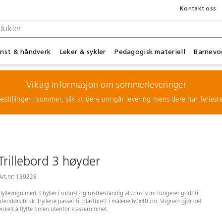
Kontakt oss
nst & håndverk
Leker & sykler
Pedagogisk materiell
Barnevo
Viktig informasjon om sommerleveringer
estillinger i sommer, slik at dere unngår levering mens dere har feries
Trillebord 3 høyder
Art.nr: 139228
Hyllevogn med 3 hyller i robust og rustbestandig aluzink som fungerer godt til
utendørs bruk. Hyllene passer til plastbrett i målene 60x40 cm. Vognen gjør det
enkelt å flytte timen utenfor klasserommet.