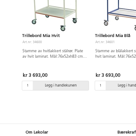
Trillebord Mia Hvit
Trillebord Mia Blå
Art.nr: 34600
Art.nr: 34601
Stamme av hvitlakkert stålrør. Plate
Stamme av blålakkert st
av hvit laminat. Mål:76x52xh83 cm.
hvit laminat. Mål:76x5
Avstand til øverste hylle er 75 cm.
Avstand til øverste hyll
Avstand mellom hyllene 37 cm. Vekt
Avstand mellom hyllene
20 kg. Maks belastning 100 kg. 2
20 kg. Maks belastning
kr 3 693,00
kr 3 693,00
låsbare hjul.
låsbare hjul.
Legg i handlekurven
Legg i han
Om Lekolar
Bærekraf