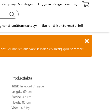
Kampanjer/kataloger
Logge inn / registrere meg
gner & småbarnsutstyr
Skole- & kontormateriell
tengt. Vi ønsker alle våre kunder en riktig god sommer!
Produktfakta
Tittel:
Trillebord 3 høyder
Lengde:
69 cm
Bredde:
42 cm
Høyde:
85 cm
Vekt:
14,5 kg