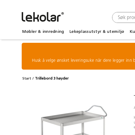
Møbler & innredning
Lekeplassutstyr & utemiljø
Ku
Husk å velge ønsket leveringsuke når dere legger inn b
Start
Trillebord 3 høyder