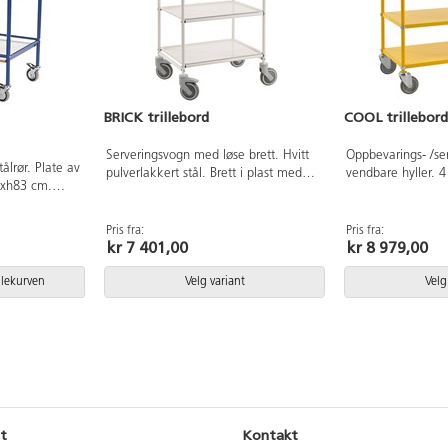
BRICK trillebord
COOL trillebord 
Serveringsvogn med løse brett. Hvitt
Oppbevarings- /se
ålrør. Plate av
pulverlakkert stål. Brett i plast med
vendbare hyller. 4 hjul Ø12,5 cm,
2xh83 cm.
antiskli overflate. 4 hjul Ø12,5 cm, 2
hvorav to er låsba
e er 75 cm.
låsbare. Maks belastning per brett 50
90x44 cm. Høyde t
 37 cm. Vekt
kg. Totalvekt 15,5 kg. Mål brett:
cm, høyde mellom
Pris fra:
Pris fra:
 100 kg. 2
kr 7 401,00
kr 8 979,00
60x45 cm. Mål vogn: 77x50x96 cm.
Mål på vogn: 108
Høyde til øverste hylle: 82 cm,
kg. Maks belastni
avstand mellom hyllene: 29 cm.
Pulverlakkert eller
dlekurven
Velg variant
Velg
t
Kontakt