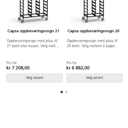
Capsa oppbevaringsvogn 21
Capsa oppbevaringsvogn 20
Oppbevaringsvogn med plass til
Oppbevaringsvogn med plass til
21 brett eller kasser. Velg mellom
20 brett. Velg mellom å kjøpe
å kjøpe kun tralle, tralle med
kun tralle eller tralle med brett.
brett eller tralle med kasser.
Oppbevaringsvogn i metall med
Oppbevaringsvogn i metall med
4 hjul, 2 låsbare.
Pris fra:
Pris fra:
P
4 hjul, 2 låsbare.
kr 7 208,00
kr 6 882,00
Velg variant
Velg variant