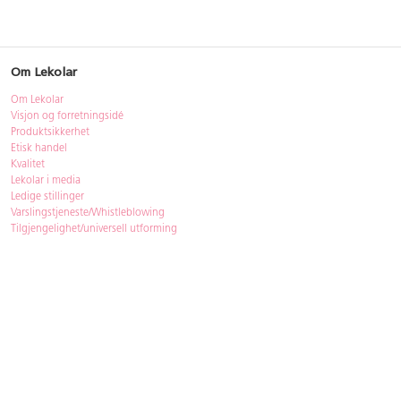
Om Lekolar
Om Lekolar
Visjon og forretningsidé
Produktsikkerhet
Etisk handel
Kvalitet
Lekolar i media
Ledige stillinger
Varslingstjeneste/Whistleblowing
Tilgjengelighet/universell utforming
Bærekraft
Bærekraft
ISO-sertifisering
Gjenbruk - Lekolar Outlet
Kjøpsvilkår & betingelser
Betingelser