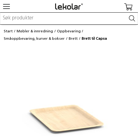
Møbler & innredning
Start
Møbler & innredning
Oppbevaring
Lekeplassutstyr & utemiljø
Småoppbevaring, kurver & bokser
Brett
Brett til Capsa
Kunst & håndverk
Leker & sykler
Pedagogisk materiell
Barnevogner & småbarnsutstyr
Skole- & kontormateriell
Logge inn / registrere meg
Kontakt oss
Kampanjer/kataloger