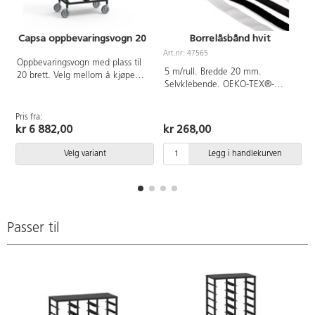
Capsa oppbevaringsvogn 20
Borrelåsbånd hvit
Art.nr: 47565
Oppbevaringsvogn med plass til
A
5 m/rull. Bredde 20 mm.
20 brett. Velg mellom å kjøpe
Selvklebende. OEKO-TEX®-
kun tralle eller tralle med brett.
sertifisert, klasse I (Standard
Oppbevaringsvogn i metall med
100). PVC-fri.
4 hjul, 2 låsbare.
Pris fra:
kr 6 882,00
kr 268,00
Velg variant
Legg i handlekurven
Passer til