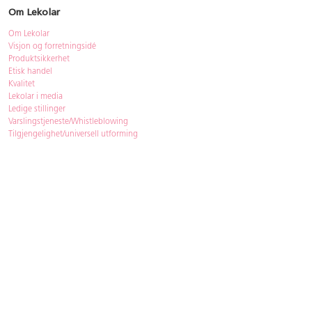
Om Lekolar
Om Lekolar
Visjon og forretningsidé
Produktsikkerhet
Etisk handel
Kvalitet
Lekolar i media
Ledige stillinger
Varslingstjeneste/Whistleblowing
Tilgjengelighet/universell utforming
Bærekraft
Bærekraft
ISO-sertifisering
Gjenbruk - Lekolar Outlet
Kjøpsvilkår & betingelser
Betingelser
GDPR og personopplysninger
Cookie Policy
Kontakt