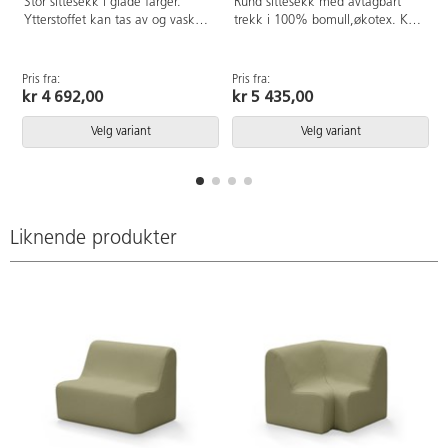
Stor sittesekk i glade farger.
Rund sittesekk med avtagbart
Ytterstoffet kan tas av og vaskes
trekk i 100% bomull,økotex. Kan
i 60°C, ikke tørketrommel. Mål:
vaskes på 60°C, ikke
100x140 cm. 100% bomull.
tørketrommel. Rommer 320 liter
Økotex. Rommer 300 liter kuler i
kuler. Mål: Ø120 cm, høyde 60-
Pris fra:
Pris fra:
P
innerposen.
70 cm.
kr 4 692,00
kr 5 435,00
Velg variant
Velg variant
Liknende produkter