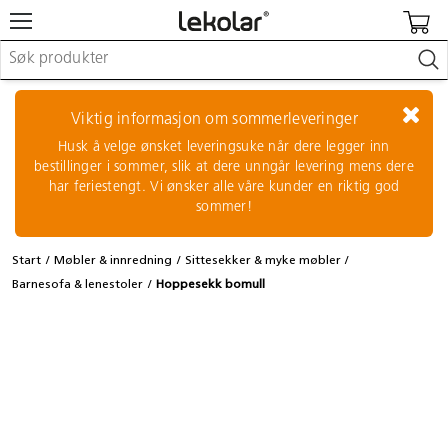
Møbler & innredning
Lekeplassutstyr & utemiljø
Viktig informasjon om sommerleveringer
Kunst & håndverk
Husk å velge ønsket leveringsuke når dere legger inn
Leker & sykler
bestillinger i sommer, slik at dere unngår levering mens dere
Pedagogisk materiell
har feriestengt. Vi ønsker alle våre kunder en riktig god
Barnevogner & småbarnsutstyr
sommer!
Skole- & kontormateriell
Start
Møbler & innredning
Sittesekker & myke møbler
Logge inn / registrere meg
Barnesofa & lenestoler
Hoppesekk bomull
Kontakt oss
Kampanjer/kataloger