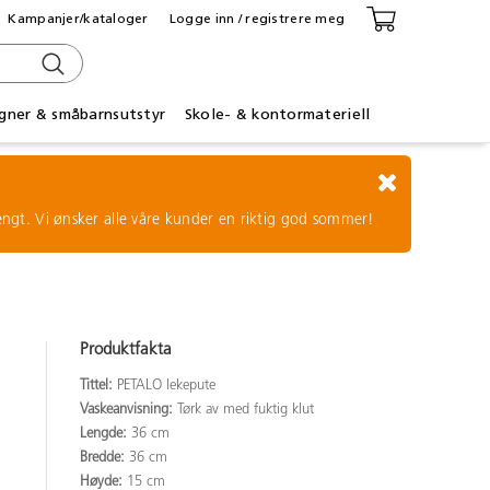
Kampanjer/kataloger
Logge inn / registrere meg
gner & småbarnsutstyr
Skole- & kontormateriell
tengt. Vi ønsker alle våre kunder en riktig god sommer!
Produktfakta
Tittel:
PETALO lekepute
Vaskeanvisning:
Tørk av med fuktig klut
Lengde:
36 cm
Bredde:
36 cm
Høyde:
15 cm