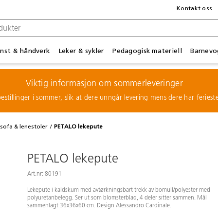
Kontakt oss
nst & håndverk
Leker & sykler
Pedagogisk materiell
Barnevo
Viktig informasjon om sommerleveringer
estillinger i sommer, slik at dere unngår levering mens dere har feries
sofa & lenestoler
PETALO lekepute
PETALO lekepute
Art.nr: 80191
Lekepute i kaldskum med avtørkningsbart trekk av bomull/polyester med
polyuretanbelegg. Ser ut som blomsterblad, 4 deler sitter sammen. Mål
sammenlagt 36x36x60 cm. Design Alessandro Cardinale.