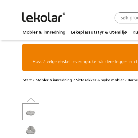
Møbler & innredning
Lekeplassutstyr & utemiljø
Ku
Husk å velge ønsket leveringsuke når dere legger inn b
Start
Møbler & innredning
Sittesekker & myke møbler
Barne