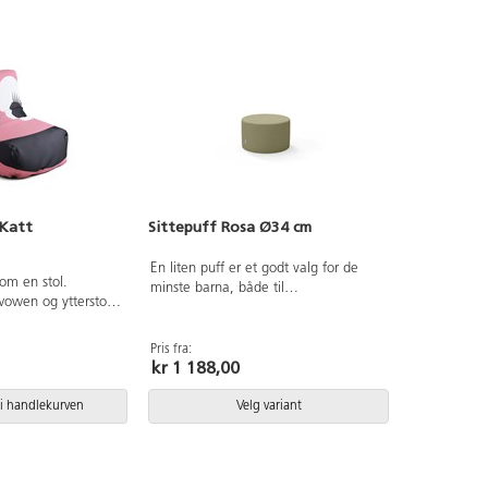
 Katt
Sittepuff Rosa Ø34 cm
En liten puff er et godt valg for de
om en stol.
minste barna, både til
owen og ytterstoff
samlingsstunder og som en del av
ll. Fylt med 50%
den myke leken. Kjernen i kaldskum
 revet
gir både komfort og støtte, og det
Pris fra:
 gir stabil form og
kr 1 188,00
avtakbare trekket gjør den enkel å
rt. Mål: sittedybde
holde ren, noe som er praktisk i et
 95 cm. Sittehøyde
miljø med mindre barn. Høyde 20
i handlekurven
Velg variant
 85 cm. Ytterstoff
cm.
sign Hans-Jörgen