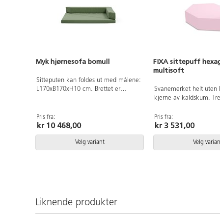
Myk hjørnesofa bomull
FIXA sittepuff hexa
multisoft
Sitteputen kan foldes ut med målene:
L170xB170xH10 cm. Brettet er
Svanemerket helt uten
langsiden 240 cm. Avtagbart trekk i
kjerne av kaldskum. Tr
100 % BCI-bomull, økotex Made in
av 49 % polyuretan og
Green. Kjernen er kaldskum. Ryggen
polyesterstoff. Vanntett
Pris fra:
Pris fra:
kr 10 468,00
kr 3 531,00
er løs.Trekket kan vaskes på 60 °C,
trekk som tåler maskinv
ikke tørketrommel.
°C. Trekket kan ikke de
sprit. Oeko-Tex og Sva
Velg variant
Velg varian
lisensnummer 3031 008
Liknende produkter