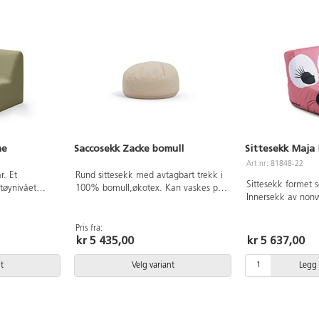
ne
Saccosekk Zacke bomull
Sittesekk Maja
Art.nr: 81848-22
r. Et
Rund sittesekk med avtagbart trekk i
Sittesekk formet s
tøynivået
100% bomull,økotex. Kan vaskes på
Innersekk av nonw
noe som gjør
60°C, ikke tørketrommel. Rommer
i 100% bomullstwi
barn å sette
320 liter kuler. Mål: Ø120 cm, høyde
EPS-kuler og 50%
ff Slttsfjord,
60-70 cm.
Pris fra:
polyeterskum, som
kr 5 435,00
kr 5 637,00
e
bekvem sittekomfo
 kaldskum.
55 cm, totaldybde
vaskes på
t
Velg variant
Legg 
35 cm, totalhøyde
l. Bredde 64
vaskes i 60°C. De
ehøyde 26 cm.
Hansson.