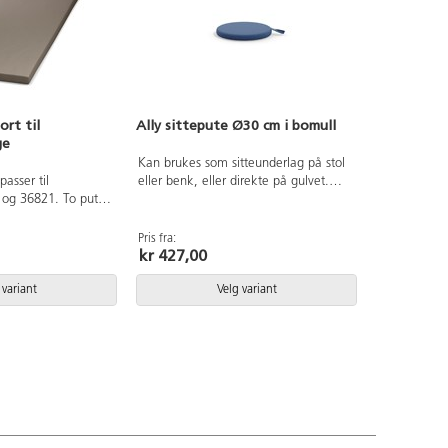
rt til
Ally sittepute Ø30 cm i bomull
ge
Kan brukes som sitteunderlag på stol
asser til
eller benk, eller direkte på gulvet.
 og 36821. To puter
Med opphengsløkke som gjør det
vsats. Kjerne i
enkelt å henge puten på veggen når
stervatt, kledd
den ikke er i bruk. Avtagbart
Pris fra:
kr 427,00
i 65% polyuretan,
ytterstoff i 100% bomull, fylt med
g 14% bomull.
kaldskum. Ytterstoffet kan vaskes i
 Sitteunderlaget
60°, ikke tørketrommel. Ø30 cm,
 variant
Velg variant
 fuktig klut. Mål:
høyde 4 cm.