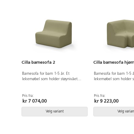
Cilla barnesofa 2
Cilla barnesofa hjør
Barnesofa for barn 1-5 år. Et
Barnesofa for barn 1-5 å
lekemøbel som holder støynivået
lekemøbel som holder s
nede. Ingen armlener, noe som gjør
nede. Ingen armlener, 
det enklere forr mindre barn å sette
det enklere forr mindre 
seg. Avtakbart trekk i stoff Slttsfjord,
seg. Avtakbart trekk i sto
Pris fra:
Pris fra:
kr 7 074,00
kr 9 223,00
et slitesterkt ull-lignende
et slitesterkt ull-lignend
polyesterstoff. Kjerne i kaldskum.
polyesterstoff. Kjerne i
Trekket kan tas av og vaskes på
Trekket kan tas av og 
Velg variant
Velg varian
60°C, ikke tørketrommel. Bredde 70
60°C, ikke tørketromme
cm, dybde 50,5 cm. Sittehøyde 26
cm, dybde 64 cm. Sitt
cm.