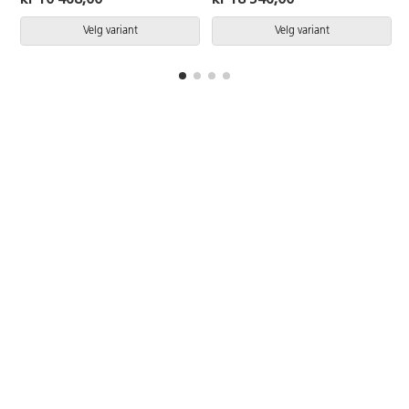
løs.Trekket kan vaskes på 60 °C,
ikke tørketrommel.
Velg variant
Velg variant