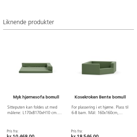
BCI bomull,
Øko-Tex
Made in
Liknende produkter
Green. Kan
vaskes i
60°C, ikke
tørketrommel.
Myk hjørnesofa bomull
Kosekroken Bente bomull
Sitteputen kan foldes ut med
For plassering i et hjørne. Plass til
målene: L170xB170xH10 cm.
6-8 barn. Mål: 160x160cm,
Brettet er langsiden 240 cm.
høyde 55/45cm. Avtakbart trekk
Avtagbart trekk i 100 % BCI-
i 100 % BCI bomull, Øko-Tex
bomull, økotex Made in Green.
Made in Green. Kan vaskes i
Pris fra:
Pris fra:
P
Kjernen er kaldskum. Ryggen er
60°C, ikke tørketrommel.
kr 10 468,00
kr 18 546,00