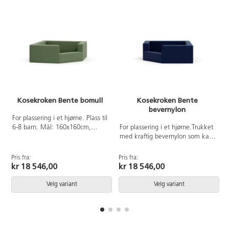
Kosekroken Bente bomull
Kosekroken Bente
bevernylon
For plassering i et hjørne. Plass til
6-8 barn. Mål: 160x160cm,
For plassering i et hjørne.Trukket
høyde 55/45cm. Avtakbart trekk
med kraftig bevernylon som kan
i 100 % BCI bomull, Øko-Tex
vaskes i 40°C. Plass til 6-8 barn.
Made in Green. Kan vaskes i
Kaldskum. Mål: 160x160 cm,
Pris fra:
Pris fra:
P
60°C, ikke tørketrommel.
høyde 55/45 cm.
kr 18 546,00
kr 18 546,00
Velg variant
Velg variant