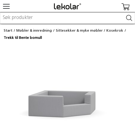
Møbler & innredning
Start
Møbler & innredning
Sittesekker & myke møbler
Kosekrok
Lekeplassutstyr & utemiljø
Trekk til Bente bomull
Kunst & håndverk
Leker & sykler
Pedagogisk materiell
Barnevogner & småbarnsutstyr
Skole- & kontormateriell
Logge inn / registrere meg
Kontakt oss
Kampanjer/kataloger