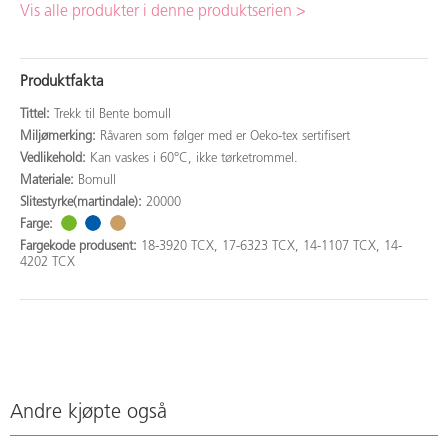
Vis alle produkter i denne produktserien >
Produktfakta
Tittel:
Trekk til Bente bomull
Miljømerking:
Råvaren som følger med er Oeko-tex sertifisert
Vedlikehold:
Kan vaskes i 60°C, ikke tørketrommel.
Materiale:
Bomull
Slitestyrke(martindale):
20000
Farge:
Fargekode produsent:
18-3920 TCX, 17-6323 TCX, 14-1107 TCX, 14-
4202 TCX
Andre kjøpte også