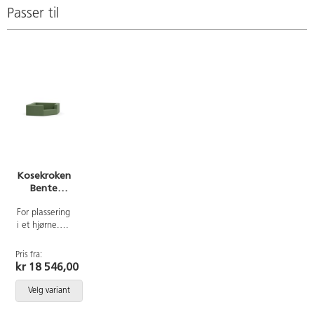
Passer til
Kosekroken
Bente
bomull
For plassering
i et hjørne.
Plass til 6-8
barn. Mål:
Pris fra:
160x160cm,
kr 18 546,00
høyde
55/45cm.
Velg variant
Avtakbart
trekk i 100 %