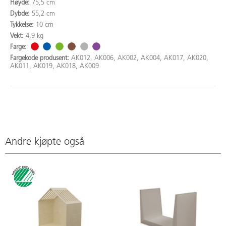
Høyde:
75,5 cm
Dybde:
55,2 cm
Tykkelse:
10 cm
Vekt:
4,9 kg
Farge:
Fargekode produsent:
AK012, AK006, AK002, AK004, AK017, AK020,
AK011, AK019, AK018, AK009
Andre kjøpte også