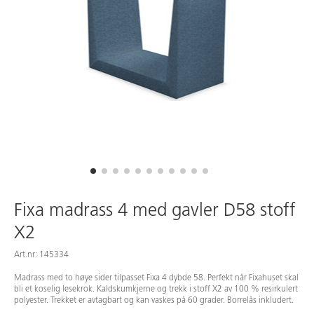
Fixa madrass 4 med gavler D58 stoff
X2
Art.nr: 145334
Madrass med to høye sider tilpasset Fixa 4 dybde 58. Perfekt når Fixahuset skal
bli et koselig lesekrok. Kaldskumkjerne og trekk i stoff X2 av 100 % resirkulert
polyester. Trekket er avtagbart og kan vaskes på 60 grader. Borrelås inkludert.