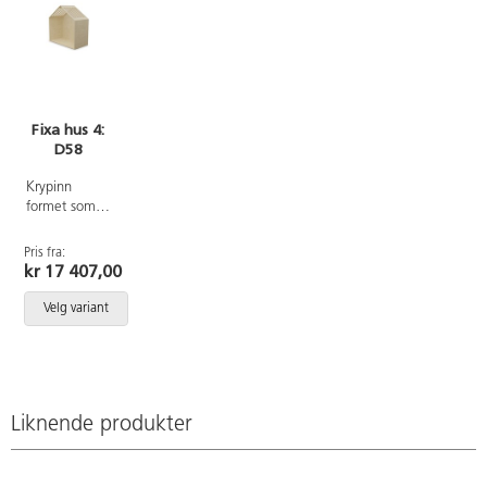
Fixa hus 4:
D58
Krypinn
formet som et
hus. Målene
er tilpasset til
Pris fra:
å passe til vår
kr 17 407,00
Fixa 4:1, men
kan også
Velg variant
plasseres på
plinter, ben
sokkel eller
hjul som er
utviklet for
Liknende produkter
vår Fixa-serie.
Finnes i bjørk
og
hvitpigmentert