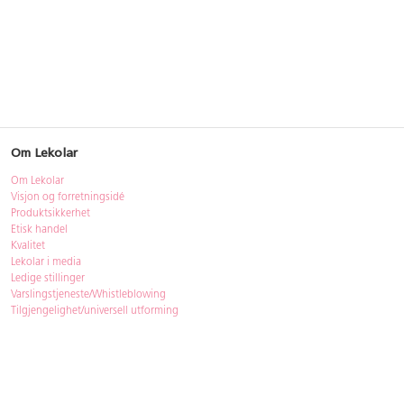
Om Lekolar
Om Lekolar
Visjon og forretningsidé
Produktsikkerhet
Etisk handel
Kvalitet
Lekolar i media
Ledige stillinger
Varslingstjeneste/Whistleblowing
Tilgjengelighet/universell utforming
Bærekraft
Bærekraft
ISO-sertifisering