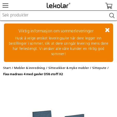
Møbler & innredning
Lekeplassutstyr & utemiljø
Viktig informasjon om sommerleveringer
Kunst & håndverk
Husk å velge ønsket leveringsuke når dere legger inn
Leker & sykler
bestillinger i sommer, slik at dere unngår levering mens dere
Pedagogisk materiell
har feriestengt. Vi ønsker alle våre kunder en riktig god
Barnevogner & småbarnsutstyr
sommer!
Skole- & kontormateriell
Start
Møbler & innredning
Sittesekker & myke møbler
Sittepute
Logge inn / registrere meg
Fixa madrass 4 med gavler D58 stoff X2
Kontakt oss
Kampanjer/kataloger