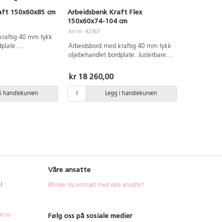
aft 150x60x85 cm
Arbeidsbenk Kraft Flex
150x60x74-104 cm
Art.nr: 42367
kraftig 40 mm tykk
dplate.
Arbeidsbord med kraftig 40 mm tykk
arte ben. Benken er
oljebehandlet bordplate. Justerbare
rk skrustikke og 2
pulverlakkerte svarte ben 74-104 cm.
er. Høvelbenken
Høvelbenken er utstyrt med to
kr 18 260,00
m høye ben.
skrustikker og 2 Ø19 mm
 benkens lengde
benkehaker. Skrustikken øker
i handlekurven
Legg i handlekurven
a benhaker kan
benkens lengde med 15 cm. Ekstra
benkhaker kan bestilles.
Våre ansatte
e!
Ønsker du kontakt med våre ansatte?
Følg oss på sosiale medier
ar.no