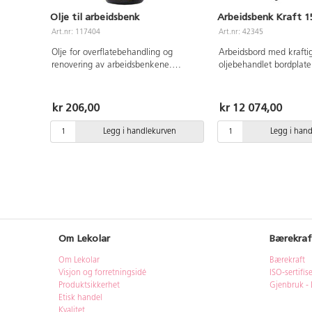
Olje til arbeidsbenk
Arbeidsbenk Kraft 
Art.nr: 117404
Art.nr: 42345
Olje for overflatebehandling og
Arbeidsbord med kraft
renovering av arbeidsbenkene.
oljebehandlet bordplate
Oljelaget på overflaten beskytter
Pulverlakkerte svarte b
arbeidsbenken mot fuktighet og
høye.
treparasitter. Den anbefalte
kr 206,00
kr 12 074,00
behandlingsfrekvensen for alle
treoverflater er en gang hvert annet
Legg i handlekurven
Legg i han
år, utsatte områder oftere.
Om Lekolar
Bærekraf
Om Lekolar
Bærekraft
Visjon og forretningsidé
ISO-sertifis
Produktsikkerhet
Gjenbruk - 
Etisk handel
Kvalitet