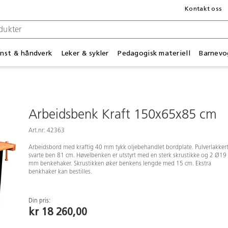
Kontakt oss
nst & håndverk
Leker & sykler
Pedagogisk materiell
Barnevo
Arbeidsbenk Kraft 150x65x85 cm
Art.nr: 42363
Arbeidsbord med kraftig 40 mm tykk oljebehandlet bordplate. Pulverlakker
svarte ben 81 cm. Høvelbenken er utstyrt med en sterk skrustikke og 2 Ø19
mm benkehaker. Skrustikken øker benkens lengde med 15 cm. Ekstra
benkhaker kan bestilles.
Din pris:
kr 18 260,00