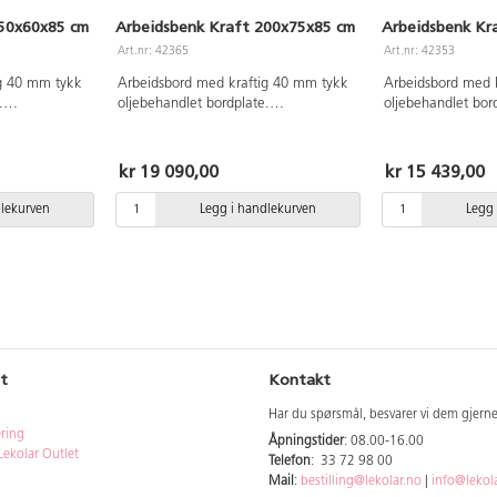
150x60x85 cm
Arbeidsbenk Kraft 200x75x85 cm
Arbeidsbenk Kr
Art.nr: 42365
Art.nr: 42353
ig 40 mm tykk
Arbeidsbord med kraftig 40 mm tykk
Arbeidsbord med 
.
oljebehandlet bordplate.
oljebehandlet bor
en, 81 cm
Pulverlakkerte svarte ben 81 cm.
Pulverlakkerte sv
Høvelbenken er utstyrt med en sterk
utstyrt med en ste
skrustikke og 2 Ø19 mm benkehaker.
Ø19 mm benkehak
kr 19 090,00
kr 15 439,00
Skrustikken øker benkens lengde
leveres med 81 c
med 15 cm. Ekstra benkhaker kan
Skrustikken øker
dlekurven
Legg i handlekurven
Legg 
bestilles.
med 15 cm. Ekstr
bestilles.
t
Kontakt
Har du spørsmål, besvarer vi dem gjern
ering
Åpningstider
: 08.00-16.00
Lekolar Outlet
Telefon
: 33 72 98 00
Mail
:
bestilling@lekolar.no
|
info@lekol