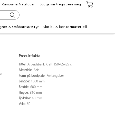
Kampanjer/kataloger
Logge inn / registrere meg
gner & småbarnsutstyr
Skole- & kontormateriell
Produktfakta
Tittel:
Arbeidsbenk Kraft 150x65x85 cm
Materiale:
Bøk
te
Form på bordplate:
Rektangulær
Lengde:
1500 mm
Bredde:
600 mm
Høyde:
810 mm
Tykkelse:
40 mm
Vekt:
60