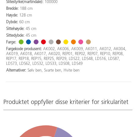
Slitestyrke(martindale):
100000
Bredde:
188 cm
Høyde:
128 cm
Dybde:
60 cm
Sittehøyde:
45 cm
Sittedybde:
45 cm
Farge:
Fargekode produsent:
AK002, AK006, AK009, AK011, AK012, AK004,
AK019, AK018, AK017, AK020, REP01, REP02, REP07, REP10, REP08,
REP17, REP18, REP15, REP25, REP29, LDS22, LDS48, LDS16, LDS87,
LDS73, LDS62, LDS32, LDS33, LDS08, LDS49
Alternativer:
Sølv ben, Svarte ben, Hvite ben
Produktet oppfyller disse kriterier for sirkularitet