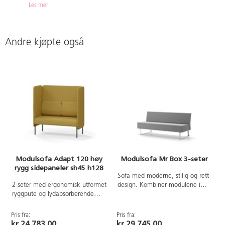
Les mer
Andre kjøpte også
Modulsofa Adapt 120 høy
Modulsofa Mr Box 3-seter
rygg sidepaneler sh45 h128
Sofa med moderne, stilig og rett
2-seter med ergonomisk utformet
design. Kombiner modulene i
ryggpute og lydabsorberende
henhold til dine spesifikke behov.
sidepanel. Sofasystemet er
Smulespalte mellom rygg og sete
spesielt utviklet for å skape
(3 cm) gjør den enkel å holde
Pris fra:
Pris fra:
P
plassbesparende moduler for
ren. Treramme og polstring i
kr 24 783,00
kr 29 745,00