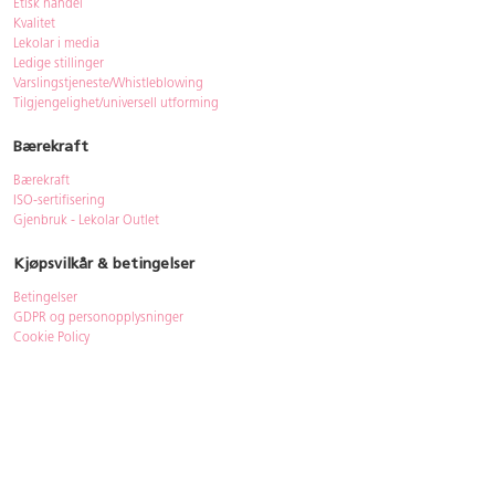
Etisk handel
Kvalitet
Lekolar i media
Ledige stillinger
Varslingstjeneste/Whistleblowing
Tilgjengelighet/universell utforming
Bærekraft
Bærekraft
ISO-sertifisering
Gjenbruk - Lekolar Outlet
Kjøpsvilkår & betingelser
Betingelser
GDPR og personopplysninger
Cookie Policy
Kontakt
Har du spørsmål, besvarer vi dem gjerne!
Åpningstider
: 08.00-16.00
Telefon
: 33 72 98 00
Mail
:
bestilling@lekolar.no
|
info@lekolar.no