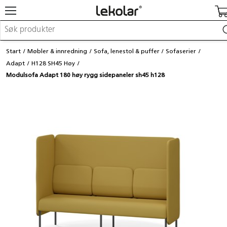
Møbler & innredning
Start
Møbler & innredning
Sofa, lenestol & puffer
Sofaserier
Lekeplassutstyr & utemiljø
Adapt
H128 SH45 Høy
Kunst & håndverk
Modulsofa Adapt 180 høy rygg sidepaneler sh45 h128
Leker & sykler
Pedagogisk materiell
Barnevogner & småbarnsutstyr
Skole- & kontormateriell
Logge inn / registrere meg
Kontakt oss
Kampanjer/kataloger