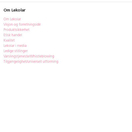
Om Lekolar
Om Lekolar
Visjon og forretningsidé
Produktsikkerhet
Etisk handel
Kvalitet
Lekolar i media
Ledige stillinger
Varslingstjeneste/Whistleblowing
Tilgjengelighet/universell utforming
Bærekraft
Bærekraft
ISO-sertifisering
Gjenbruk - Lekolar Outlet
Kjøpsvilkår & betingelser
Betingelser
GDPR og personopplysninger
Cookie Policy