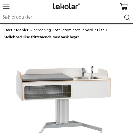
Møbler & innredning
Start
Møbler & innredning
Stellerom
Stellebord
Elise
Lekeplassutstyr & utemiljø
Stellebord Elise frittstående med vask høyre
Kunst & håndverk
Leker & sykler
Pedagogisk materiell
Barnevogner & småbarnsutstyr
Skole- & kontormateriell
Logge inn / registrere meg
Kontakt oss
Kampanjer/kataloger