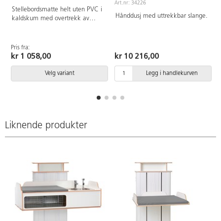
Art.nr: 34226
A
Stellebordsmatte helt uten PVC i
Hånddusj med uttrekkbar slange.
kaldskum med overtrekk av
polyuretan. Madrassen er
vanntett, spritbar og tåler
maskinvask opp til 60 °. Mål:
Pris fra:
76x78x3 cm
kr 1 058,00
kr 10 216,00
Velg variant
Legg i handlekurven
Liknende produkter