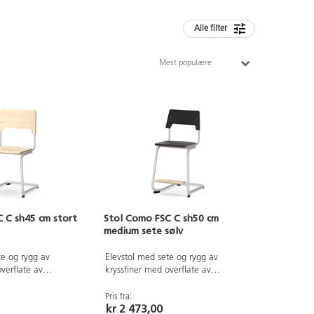
Alle filter
Mest populære
 C sh45 cm stort
Stol Como FSC C sh50 cm
medium sete sølv
te og rygg av
Elevstol med sete og rygg av
verflate av
kryssfiner med overflate av
t. Setet er buet, noe
høytrykkslaminatSetet er buet, noe
agelig å sitte på.
som gjør det behagelig å sitte på.
Pris fra:
kr 2 473,00
ert i sølv, RAL 9006.
Stativet er lakkert i sølv, RAL 9006.