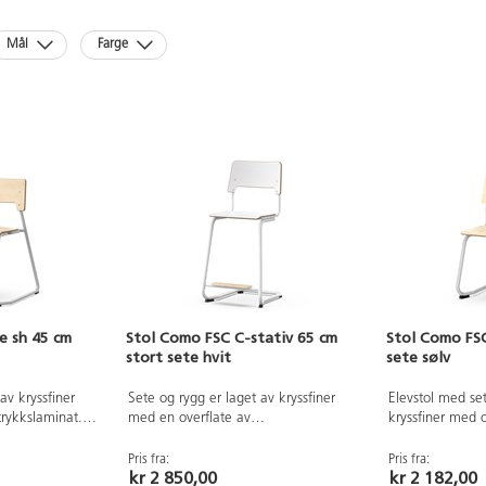
Mål
Farge
e sh 45 cm
Stol Como FSC C-stativ 65 cm
Stol Como FSC
stort sete hvit
sete sølv
av kryssfiner
Sete og rygg er laget av kryssfiner
Elevstol med se
trykkslaminat.
med en overflate av
kryssfiner med o
m gjør det
høytrykkslaminat. Setet er skålformet,
høytrykkslamina
Stativet er
noe som gjør den behagelig å sitte
som gjør det beh
Pris fra:
Pris fra:
kr 2 850,00
kr 2 182,00
006. Føtter med
på. Rammen for rygg og sete er
Stativet er lakk