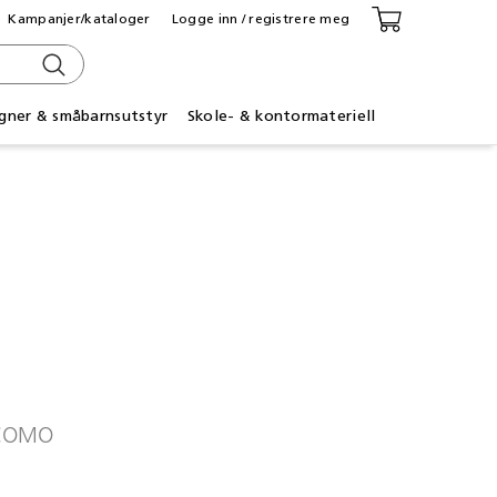
Kampanjer/kataloger
Logge inn / registrere meg
gner & småbarnsutstyr
Skole- & kontormateriell
COMO