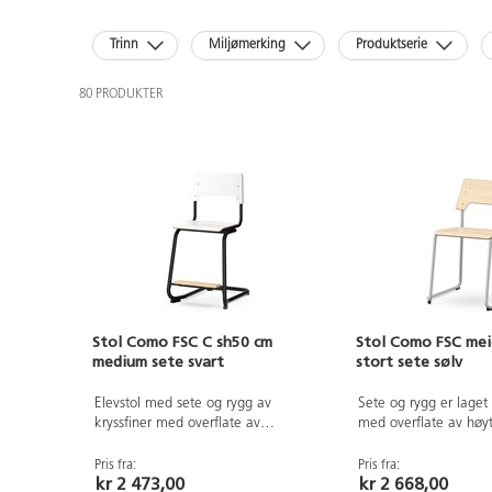
Trinn
Miljømerking
Produktserie
80 PRODUKTER
Stol Como FSC C sh50 cm
Stol Como FSC mei
medium sete svart
stort sete sølv
Elevstol med sete og rygg av
Sete og rygg er laget 
kryssfiner med overflate av
med overflate av høy
høytrykkslaminat. Setet er buet, noe
Setet er buet, noe so
som gjør det behagelig å sitte på.
behagelig å sitte på. 
Pris fra:
Pris fra:
kr 2 473,00
kr 2 668,00
Stativet er lakkert i svart, RAL 9005.
lakkert i sølv, RAL 9