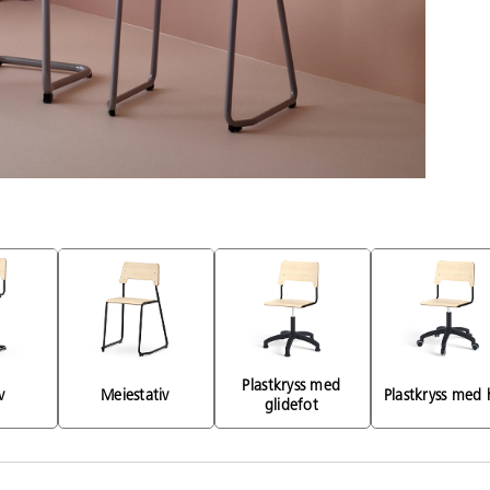
Plastkryss med 
v 
Meiestativ 
Plastkryss med h
glidefot 