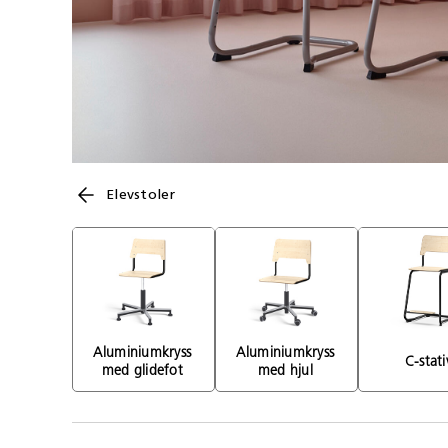
Elevstoler
Aluminiumkryss 
Aluminiumkryss 
C-stati
med glidefot 
med hjul 