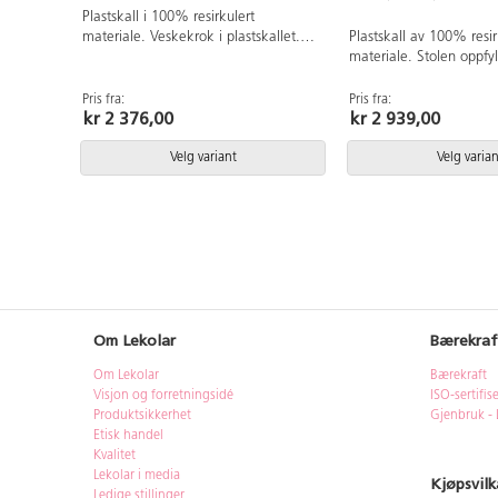
Plastskall i 100% resirkulert
materiale. Veskekrok i plastskallet.
Plastskall av 100% resir
Uppfyller EN 1729-1 5&6 som
materiale. Stolen oppfy
innebærer at brukere mellom 146-
1&2 Sizemark 4-5 som 
188 cm sitter bekvemt og ergonomisk
brukere mellom 133 og 
Pris fra:
Pris fra:
kr 2 376,00
kr 2 939,00
riktig i stolen. Veskekrok på baksiden
bekvemt og ergonomisk 
.Kan stables. Sølvlakkert understell
Veskekrok på baksiden.
RAL 9006. Sittehøyde 45 cm.
maks 4 stoler. Kan heng
Velg variant
Velg varian
Setebredde 42 cm. Setedybde 40 cm.
stolen snus. Enkel å gjø
Sølvlakkert understell 
Om Lekolar
Bærekraf
Om Lekolar
Bærekraft
Visjon og forretningsidé
ISO-sertifis
Produktsikkerhet
Gjenbruk - 
Etisk handel
Kvalitet
Lekolar i media
Kjøpsvilk
Ledige stillinger