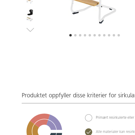
Produktet oppfyller disse kriterier for sirkula
Primært resirkulerte eller
Alle materialer kan resir