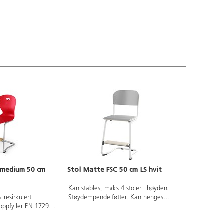
C medium 50 cm
Stol Matte FSC 50 cm LS hvit
Kan stables, maks 4 stoler i høyden.
 resirkulert
Støydempende føtter. Kan henges
oppfyller EN 1729-
opp på bord. Sete og rygg i
 som innebærer at
høytrykkslaminat. Regulerbart fotbrett