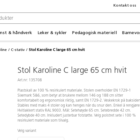
Kontakt oss
nst & håndverk
Leker & sykler
Pedagogisk materiell
Barnevo
line
C-stativ
Stol Karoline C large 65 cm hvit
Stol Karoline C large 65 cm hvit
Art.nr: 135708
Plastskall av 100 % resirkulert materiale. Stolen overholder EN 1729-1
Sixemark 5&6, som betyr at brukere mellom 146 og 188 cm sitter
komfortabelt og ergonomisk riktig, samt EN 1729-2. Veskekrok på baksiden
Stables med maks 4 stoler og kan henges når du snur den. Enkel å rengjøre
Hvitlakkert stativ RAL 9003. Mål: Setehøyde 65 cm. Setebredde 42 cm.
Setedybde 40 cm. Inkludert justerbar fotstøtte. Velg polstret sete i 100 %
resirkulert materiale som tilvalg.
Velg variant