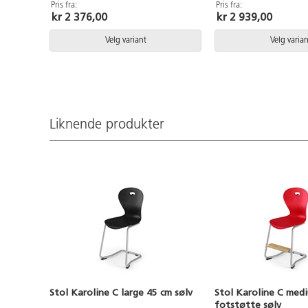
188 cm sitter bekvemt og ergonomisk
brukere mellom 133 og 
Pris fra:
Pris fra:
kr 2 376,00
kr 2 939,00
riktig i stolen. Veskekrok på baksiden
bekvemt og ergonomisk 
.Kan stables. Sølvlakkert understell
Veskekrok på baksiden.
RAL 9006. Sittehøyde 45 cm.
maks 4 stler. Kan henge
Velg variant
Velg varian
Setebredde 42 cm. Setedybde 40 cm.
stolen snus. Enkel å gjø
understell RAL 9005. Justerbar
fotstøtte.
Liknende produkter
Stol Karoline C large 45 cm sølv
Stol Karoline C med
fotstøtte sølv