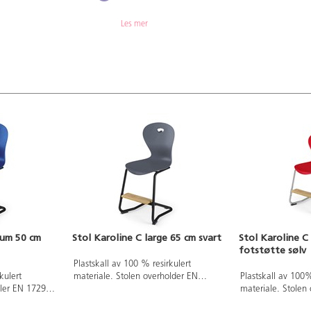
Les mer
ium 50 cm
Stol Karoline C large 65 cm svart
Stol Karoline 
fotstøtte sølv
Plastskall av 100 % resirkulert
kulert
materiale. Stolen overholder EN
Plastskall av 100%
ller EN 1729-
1729-1 Sixemark 5&6, som betyr at
materiale. Stolen 
innebærer at
brukere mellom 146 og 188 cm sitter
1&2 Sizemark 4-5