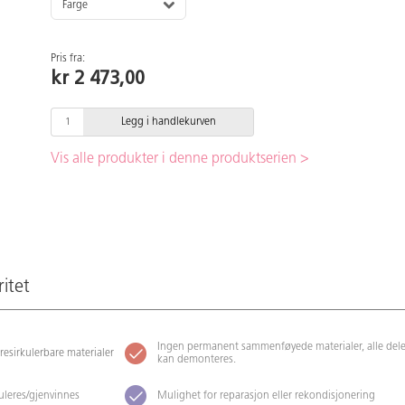
Farge
Pris fra:
kr 2 473,00
Legg i handlekurven
Vis alle produkter i denne produktserien >
ritet
Ingen permanent sammenføyede materialer, alle dele
 resirkulerbare materialer
kan demonteres.
kuleres/gjenvinnes
Mulighet for reparasjon eller rekondisjonering