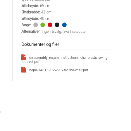
Sittehøyde:
65 cm
Sittebredde:
42 cm
Sittedybde:
40 cm
Farge:
Alternativer:
Ingen tilvalg, Svart setepute
Dokumenter og filer
disassembly_recycle_instructions_chairplastic-swing-
footrest.pdf
nepd-14815-15522_karoline-chair.pdf
r