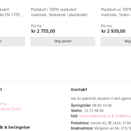
kulert
Plastskall i 100% resirkulert
Plastskall av 100%
ller EN 1729-
materiale. Veskekrok i plastskallet.
materiale. Stolen 
innebærer at
Uppfyller EN 1729-1 5&6 som
1&2 Sizemark 4-5
176 cm sitter
innebærer at brukere mellom 146-
brukere mellom 13
Pris fra:
Pris fra:
kr 2 755,00
kr 2 939,00
riktig.
188 cm sitter bekvemt og ergonomisk
bekvemt og ergono
 Kan stables
riktig i stolen. Veskekrok på baksiden.
Veskekrok på baks
es opp hvis
Kan stables, maks 4 stoler.
maks 4 stler. Kan
t
Velg variant
Velg
re ren.
Sølvlakkert understell RAL 9006.
stolen snus. Enkel
RAL 9006.
Sittehøyde 50 cm. Setebredde 42 cm.
understell RAL 9005. Just
Setedybde 40 cm. Justerbar fotstøtte.
fotstøtte.
t
Kontakt
Har du spørsmål, besvarer vi dem gjern
ering
Åpningstider
: 08.00-16.00
Lekolar Outlet
Telefon
: 33 72 98 00
Mail
:
bestilling@lekolar.no
|
info@lekol
Postadresse
: Lekolar AS, PB 2424, 310
år & betingelser
Besøksadresse
: Wirgenes vei 8A, 3157