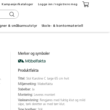
Kampanjer/kataloger
Logge inn / registrere meg
gner & småbarnsutstyr
Skole- & kontormateriell
Merker og symboler
Produktfakta
Tittel:
Stol Karoline C large 65 cm hvit
.
.
Miljømerking:
Møbelfakta
Stabelbar:
Ja
Montering:
Leveres montert
Vaskeanvisning:
Rengjøres med fuktig klut og mild
såpe, tørk deretter av med tørr klut.
Type bordben:
Stål