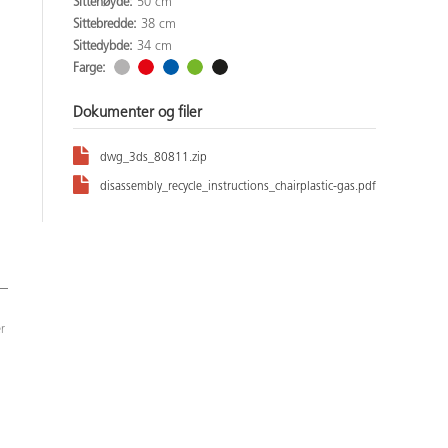
Sittehøyde:
50 cm
Sittebredde:
38 cm
Sittedybde:
34 cm
Farge:
Dokumenter og filer
dwg_3ds_80811.zip
disassembly_recycle_instructions_chairplastic-gas.pdf
r