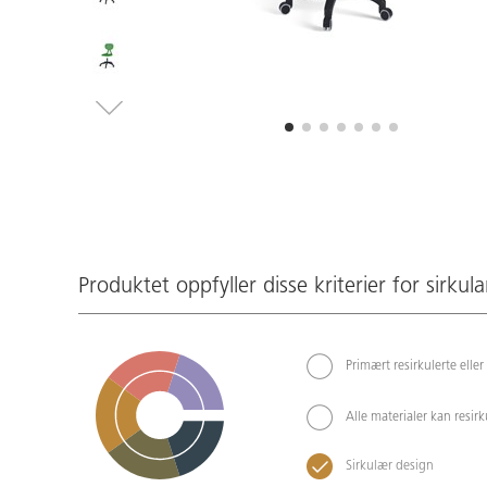
Produktet oppfyller disse kriterier for sirkula
Primært resirkulerte eller
Alle materialer kan resir
Sirkulær design