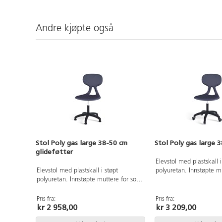
Andre kjøpte også
Stol Poly gas large 38-50 cm
Stol Poly gas large 3
glideføtter
Elevstol med plastskall i
Elevstol med plastskall i støpt
polyuretan. Innstøpte mu
polyuretan. Innstøpte muttere for solid
innfesting til understell.
innfesting til understell. Kryss i svart
nylon med hjul. Sitteh
nylon med glideføtter. Sittehøyde 38-
Setebredde 44 cm, set
Pris fra:
Pris fra:
kr 2 958,00
kr 3 209,00
50 cm. Setebredde 44 cm, setedybde
40 cm.