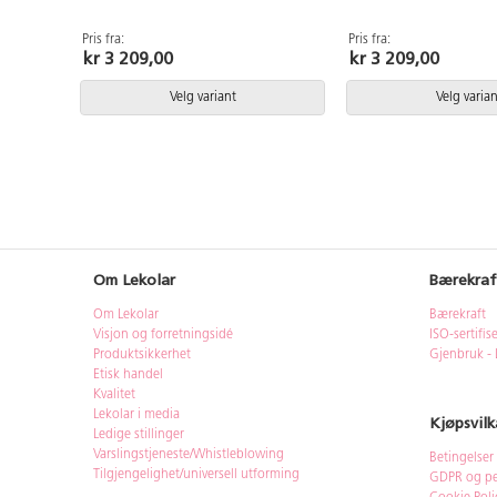
cm, setedybde 40 cm.
nylon med hjul. Sitteh
Setebredde 44 cm, set
Pris fra:
Pris fra:
kr 3 209,00
kr 3 209,00
Velg variant
Velg varian
Om Lekolar
Bærekraf
Om Lekolar
Bærekraft
Visjon og forretningsidé
ISO-sertifis
Produktsikkerhet
Gjenbruk - 
Etisk handel
Kvalitet
Lekolar i media
Kjøpsvilk
Ledige stillinger
Varslingstjeneste/Whistleblowing
Betingelser
Tilgjengelighet/universell utforming
GDPR og pe