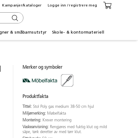
Kampanjer/kataloger
Logge inn / registrere meg
gner & småbarnsutstyr
Skole- & kontormateriell
Merker og symboler
l
Produktfakta
Tittel:
Stol Poly gas medium 38-50 cm hjul
Miljømerking:
Møbelfakta
Montering:
Krever montering
Vaskeanvisning:
Rengjøres med fuktig klut og mild
såpe, tørk deretter av med tørr klut.