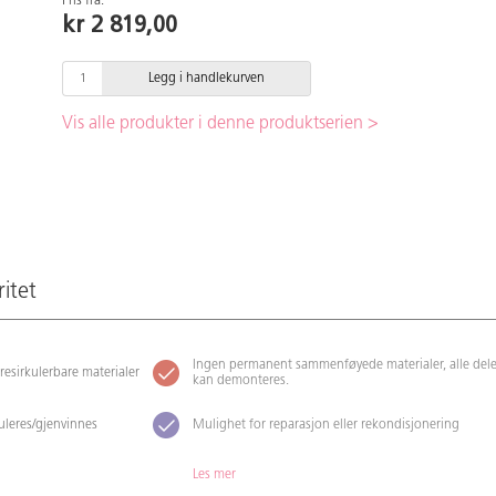
Pris fra:
kr 2 819,00
Legg i handlekurven
Vis alle produkter i denne produktserien >
ritet
Ingen permanent sammenføyede materialer, alle dele
 resirkulerbare materialer
kan demonteres.
kuleres/gjenvinnes
Mulighet for reparasjon eller rekondisjonering
Les mer