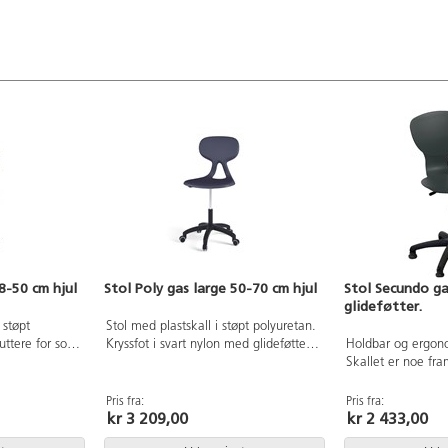
8-50 cm hjul
Stol Poly gas large 50-70 cm hjul
Stol Secundo g
glideføtter.
 støpt
Stol med plastskall i støpt polyuretan.
ttere for solid
Kryssfot i svart nylon med glideføtter.
Holdbar og ergono
 Kryss i svart
Sittehøyde 50-70 cm. Setebredde 44
Skallet er noe fr
øyde 38-50 cm.
cm, setedybde 40 cm.
elastisiten støtter 
edybde 40 cm.
kroppsbevegelser. 
Pris fra:
Pris fra:
kr 3 209,00
kr 2 433,00
polyuretan. Svart
glideføtter.