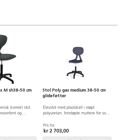
as M sh38-50 cm
Stol Poly gas medium 38-50 cm
glideføtter
misk korrekt stol.
Elevstol med plastskall i støpt
amoverlent og
polyuretan. Innstøpte muttere for solid
alle
innfesting til understell. Kryss i svart
Skallstol i
nylon med glideføtter. Sittehøyde 38-
Pris fra:
kr 2 703,00
 nylonkryss med
50 cm. Setebredde 38 cm, setedybde
34 cm.