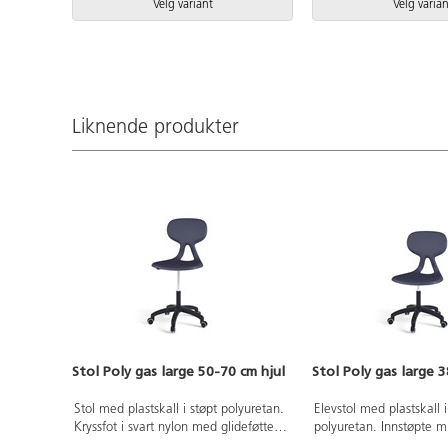
Velg variant
Velg varian
Liknende produkter
Stol Poly gas large 50-70 cm hjul
Stol Poly gas large 3
Stol med plastskall i støpt polyuretan.
Elevstol med plastskall i
Kryssfot i svart nylon med glideføtter.
polyuretan. Innstøpte mu
Sittehøyde 50-70 cm. Setebredde 44
innfesting til understell.