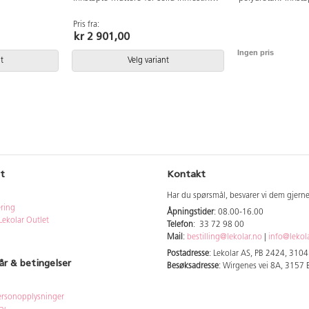
øyde 38-50 cm.
til understell. Kryss i svart nylon med
innfesting til under
edybde 40 cm.
hjul. Sittehøyde 50-70 cm.
nylon med hjul. S
Pris fra:
kr 2 901,00
Setebredde 38 cm, setedybde 34 cm.
Setebredde 38 cm
Opphengsbeslaget
Ingen pris
bordplaten slik at
t
Velg variant
opp under bordet.
t
Kontakt
Har du spørsmål, besvarer vi dem gjern
ering
Åpningstider
: 08.00-16.00
Lekolar Outlet
Telefon
: 33 72 98 00
Mail
:
bestilling@lekolar.no
|
info@lekol
Postadresse
: Lekolar AS, PB 2424, 310
år & betingelser
Besøksadresse
: Wirgenes vei 8A, 3157
rsonopplysninger