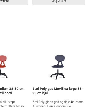
 variant
Velg variant
medium 38-50 cm
Stol Poly gas Moviflex large 38-
til bord
50 cm hjul
kall i støpt
Stol Poly gir en god og fleksibel støtte
pte muttere for solid
til ryggen. Den ergonomiske