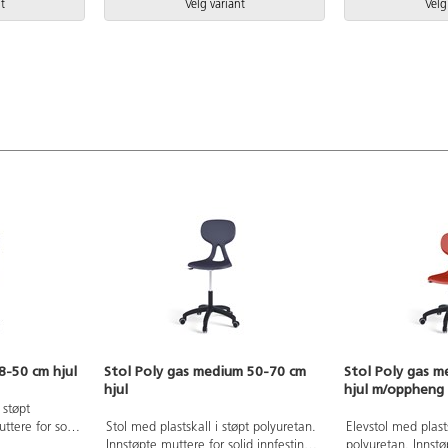
t
Velg variant
Velg
8-50 cm hjul
Stol Poly gas medium 50-70 cm
Stol Poly gas 
hjul
hjul m/oppheng 
 støpt
ttere for solid
Stol med plastskall i støpt polyuretan.
Elevstol med plasts
 Kryss i svart
Innstøpte muttere for solid innfesting
polyuretan. Innstø