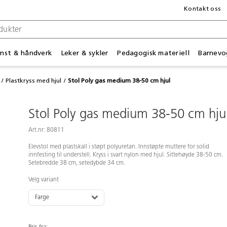
Kontakt oss
nst & håndverk
Leker & sykler
Pedagogisk materiell
Barnevo
Plastkryss med hjul
Stol Poly gas medium 38-50 cm hjul
Stol Poly gas medium 38-50 cm hju
Art.nr: 80811
Elevstol med plastskall i støpt polyuretan. Innstøpte muttere for solid
innfesting til understell. Kryss i svart nylon med hjul. Sittehøyde 38-50 cm.
Setebredde 38 cm, setedybde 34 cm.
Velg variant
Farge