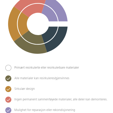
Primært resirkulerte eller resirkulerbare materialer
Alle materialer kan resirkuleres/gjenvinnes
Sirkulær design
Ingen permanent sammenføyede materialer, alle deler kan demonteres.
Mulighet for reparasjon eller rekondisjonering