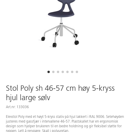
Stol Poly sh 46-57 cm høy 5-kryss
hjul large sølv
Art.nr: 133036
Elevstol Poly med et høyt 5-kryss stativ på hjul lakkert i RAL 9006. Setehøyden
justeres med gassfjær i intervallene 46-57. Plastskallet har en ergonomisk
design som hjelper brukeren til en bedre holdning og gir fleksibel støtte for
ryggen. Lett å rengjøre. Skall i polyuretan.