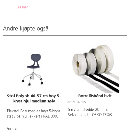
Les mer
Andre kjøpte også
Stol Poly sh 46-57 cm høy 5-
Borrelåsbånd hvit
kryss hjul medium sølv
Art.nr: 47565
5 m/rull. Bredde 20 mm.
Elevstol Poly med et høyt 5-kryss
Selvklebende. OEKO-TEX®-
stativ på hjul lakkert i RAL 9006.
sertifisert, klasse I (Standard
Setehøyden justeres med
100). PVC-fri.
gassfjær i intervallene 46-57.
Pris fra:
P