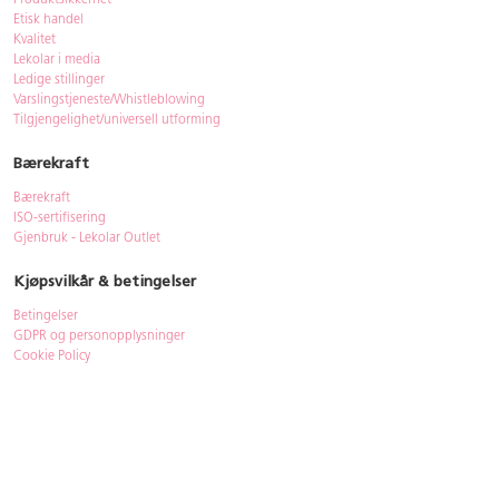
Produktsikkerhet
Etisk handel
Kvalitet
Lekolar i media
Ledige stillinger
Varslingstjeneste/Whistleblowing
Tilgjengelighet/universell utforming
Bærekraft
Bærekraft
ISO-sertifisering
Gjenbruk - Lekolar Outlet
Kjøpsvilkår & betingelser
Betingelser
GDPR og personopplysninger
Cookie Policy
Kontakt
Har du spørsmål, besvarer vi dem gjerne!
Åpningstider
: 08.00-16.00
Telefon
: 33 72 98 00