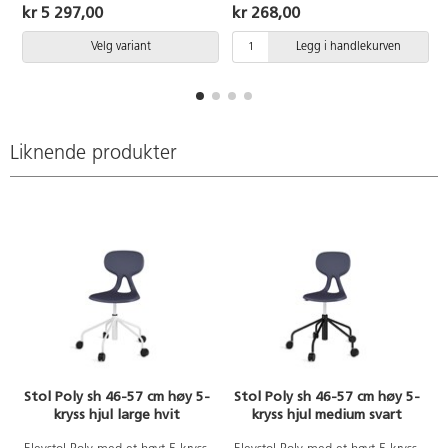
Plastskallet har en ergonomisk
kr 5 297,00
kr 268,00
design som hjelper brukeren til
en bedre holdning og gir fleksibel
Velg variant
Legg i handlekurven
støtte for ryggen. Lett å rengjøre.
Skall i polyuretan.
Liknende produkter
Stol Poly sh 46-57 cm høy 5-
Stol Poly sh 46-57 cm høy 5-
kryss hjul large hvit
kryss hjul medium svart