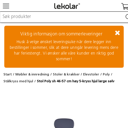
Møbler & innredning
Lekeplassutstyr & utemiljø
Viktig informasjon om sommerleveringer
Kunst & håndverk
Husk å velge ønsket leveringsuke når dere legger inn
Leker & sykler
bestillinger i sommer, slik at dere unngår levering mens dere
Pedagogisk materiell
har feriestengt. Vi ønsker alle våre kunder en riktig god
Barnevogner & småbarnsutstyr
sommer!
Skole- & kontormateriell
Start
Møbler & innredning
Stoler & krakker
Elevstoler
Poly
Logge inn / registrere meg
Stålkryss med hjul
Stol Poly sh 46-57 cm høy 5-kryss hjul large sølv
Kontakt oss
Kampanjer/kataloger