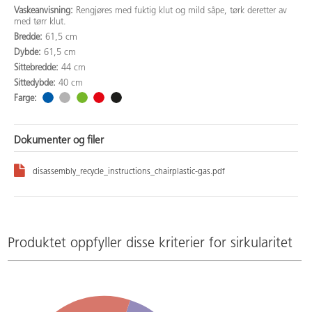
Vaskeanvisning:
Rengjøres med fuktig klut og mild såpe, tørk deretter av
med tørr klut.
Bredde:
61,5 cm
Dybde:
61,5 cm
Sittebredde:
44 cm
Sittedybde:
40 cm
Farge:
Dokumenter og filer
disassembly_recycle_instructions_chairplastic-gas.pdf
Produktet oppfyller disse kriterier for sirkularitet