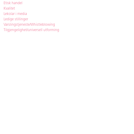
Etisk handel
Kvalitet
Lekolar i media
Ledige stillinger
Varslingstjeneste/Whistleblowing
Tilgjengelighet/universell utforming
Bærekraft
Bærekraft
ISO-sertifisering
Gjenbruk - Lekolar Outlet
Kjøpsvilkår & betingelser
Betingelser
GDPR og personopplysninger
Cookie Policy
Kontakt
Har du spørsmål, besvarer vi dem gjerne!
Åpningstider
: 08.00-16.00
Telefon
: 33 72 98 00
Mail
:
bestilling@lekolar.no
|
info@lekolar.no