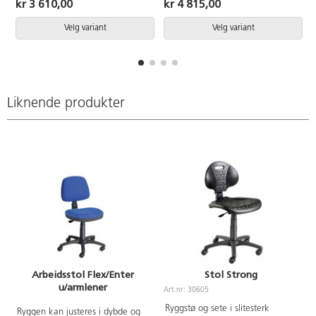
ryggbredde 42 cm, setedybde 46
høyden. Rygghøyde 57-64 cm,
kr 3 610,00
kr 4 815,00
cm.
ryggbredde 46 cm, setebredde
46 cm, setedybde 48 cm.
Velg variant
Velg variant
Liknende produkter
Arbeidsstol Flex/Enter
Stol Strong
u/armlener
Art.nr: 30605
Ryggstø og sete i slitesterk
Ryggen kan justeres i dybde og