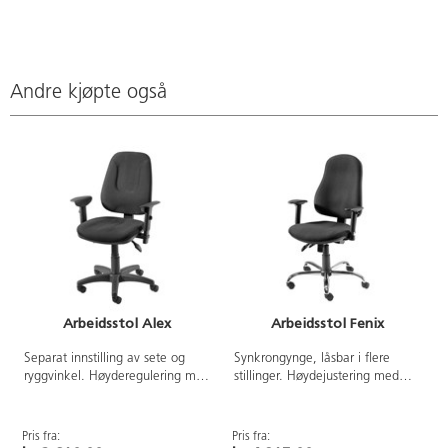
Andre kjøpte også
Arbeidsstol Alex
Arbeidsstol Fenix
Separat innstilling av sete og
Synkrongynge, låsbar i flere
ryggvinkel. Høyderegulering med
stillinger. Høydejustering med
gasslift 44-57 cm. Rygg og
gasslift 43-56 cm. Stoff Evert,
armlener er regulerbare i
slitestyrke 100.000 Martindale.
høyden. Rygghøyde 51-57,
Rygg og armlener er justerbare i
Pris fra:
Pris fra:
P