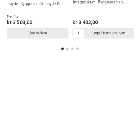
integralskum. Ryggstøet kan
høyde. Ryggens mål: høyde35
justeres i dybden og høyden.
cm, bredde 42 cm. Setets mål:
Regulerbar svikt i ryggen.
bredde 46 cm, dybde 40 cm.
Pris fra:
P
Justerbar høyde med gasspatron
Justerbar høyde 40-53 cm.
kr 2 503,00
kr 3 432,00
40-50 cm. Sittemål: 46x42 cm.
Gasspatron. Uten armlener.
Ryggmål: 31x41 cm
Velg variant
Legg i handlekurven