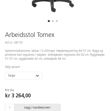
Arbeidsstol Tomex
Art.nr: 38770
Synkronmekanisme, låsbar i 5 stillinger. Høyderegulering 44-57 cm. Rygg og
armlener kan reguleres i høyden. Setedybden reguleres 44-50 cm. Rygghøyde
51-57 cm, ryggbredde 42 cm, setedybde 46 cm.
Velg variant
Farge
Pris fra:
kr 3 264,00
Legg i handlekurven