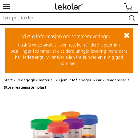
Møbler & innredning
Lekeplassutstyr & utemiljø
Viktig informasjon om sommerleveringer
Kunst & håndverk
Husk å velge ønsket leveringsuke når dere legger inn
Leker & sykler
bestillinger i sommer, slik at dere unngår levering mens dere
Pedagogisk materiell
har feriestengt. Vi ønsker alle våre kunder en riktig god
Barnevogner & småbarnsutstyr
sommer!
Skole- & kontormateriell
Start
Pedagogisk materiell
Kjemi
Målebeger & kar
Reagensrør
Logge inn / registrere meg
Store reagensrør i plast
Kontakt oss
Kampanjer/kataloger