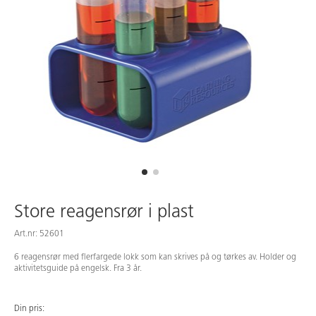
Store reagensrør i plast
Art.nr: 52601
6 reagensrør med flerfargede lokk som kan skrives på og tørkes av. Holder og
aktivitetsguide på engelsk. Fra 3 år.
Din pris: