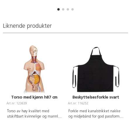
Liknende produkter
Torso med kjønn h87 cm
Beskyttelsesforkle svart
Art.nr: 123639
Art.nr: 116252
A
Torso av høy kvalitet med
Forkle med kanalstrikket nakke
utskiftbart kvinnelige og mannlig
og midjebånd for god passform.
kjønnsorgan. Detaljert og tydelig
Dobbel lomme på høyre side
fargelagt for å lette studier av
med belg og nøkkelholder.