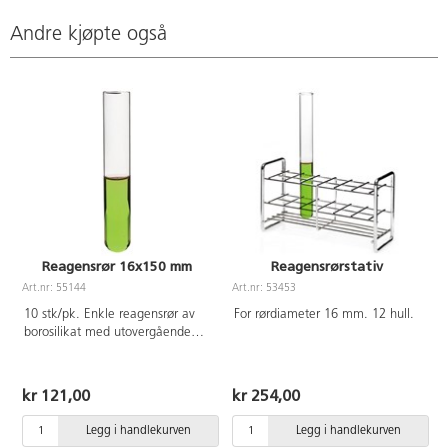
Andre kjøpte også
Reagensrør 16x150 mm
Reagensrørstativ
Art.nr: 55144
Art.nr: 53453
A
10 stk/pk. Enkle reagensrør av
For rørdiameter 16 mm. 12 hull.
borosilikat med utovergående
kant. Høy resistens mot
temperaturforskjeller og
kjemikalier. Lengde 150 mm.
kr 121,00
kr 254,00
Ø16 mm.
Legg i handlekurven
Legg i handlekurven