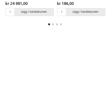
den menneskelige indre
Hempe for oppheng, en
kr 24 981,00
kr 186,00
anatomi.
størrelse. Mål: 90x95 cm. Av 65
% polyester, 35 % bomull som
Legg i handlekurven
Legg i handlekurven
er OEKO-TEX®-certifierad, klasse
II (Standard 100) og OEKO-TEX®
MADE IN GREEN.