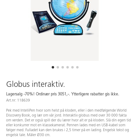
Globus interaktiv.
Lagersalg -70%! Ordinær pris 3051,-. Ytterligere rabatter gis ikke.
Art.nr: 118639
Pek med IntelliPen hvor som helst på kloden, eller i den medfølgende World
Discovery Book, og lær om vår jord. Interaktiv globus med over 30 000 fakta
om verden. Det er også spill der du lærer hvor alt er på kloden. Slå din egen tid
eller konkurrer mot en klassekamerat. Pennen lades med en USB-kabel som
følger med. Fulladet kan den brukes i 2,5 timer på en lading. Engelsk tekst og
engelsk tale. Måler Ø30 cm.