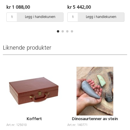
P
kr 1 088,00
kr 5 442,00
Legg i handlekurven
Legg i handlekurven
Liknende produkter
Koffert
Dinosaurtenner av stein
Art.nr: 125010
Art.nr: 140771
A