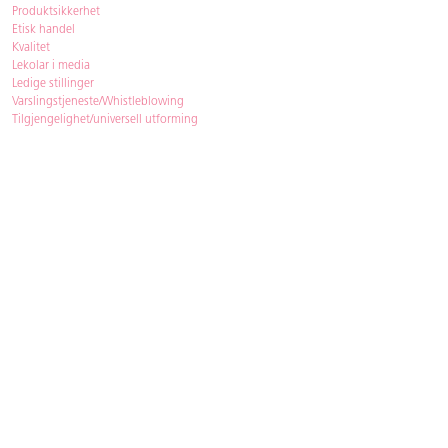
Produktsikkerhet
Etisk handel
Kvalitet
Lekolar i media
Ledige stillinger
Varslingstjeneste/Whistleblowing
Tilgjengelighet/universell utforming
Bærekraft
Bærekraft
ISO-sertifisering
Gjenbruk - Lekolar Outlet
Kjøpsvilkår & betingelser
Betingelser
GDPR og personopplysninger
Cookie Policy
Kontakt
Har du spørsmål, besvarer vi dem gjerne!
Åpningstider
: 08.00-16.00
Telefon
: 33 72 98 00