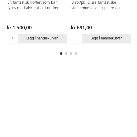
En fantastisk koffert som kan
8 stk/pk. Disse fantastiske
fylles med akkurat det du trenger
steintennene vil inspirere og
for å komme i gang med
bidra til fasinasjonen av
samtaler om forskjellige land,
dinosaurer og hvor store og
jordens indre, vikingtiden,
spennende de var. La barna
kr 1 500,00
kr 691,00
samfunnet osv. Når du sakte
grave dem ut av sanden som
åpner kofferten, er
arkeologer og sammenligne og
Legg i handlekurven
Legg i handlekurven
barnas/elevenes fokus på det du
diskutere funnene deres. Pakken
vil vise frem! Mål: L38xB22xH11
inneholder tenner fra Allosaurus,
cm.
Iguanodon, Mammoth, Pliosaur,
Ptychodus, Stegosaurus,
Triceratops og Tyrannosaurus rex.
Maksimal lengde er 105 mm. Fra
2 år.