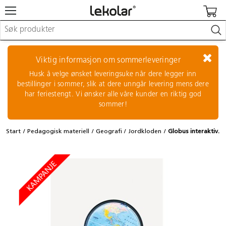
Møbler & innredning
Lekeplassutstyr & utemiljø
Viktig informasjon om sommerleveringer
Kunst & håndverk
Husk å velge ønsket leveringsuke når dere legger inn
Leker & sykler
bestillinger i sommer, slik at dere unngår levering mens dere
Pedagogisk materiell
har feriestengt. Vi ønsker alle våre kunder en riktig god
Barnevogner & småbarnsutstyr
sommer!
Skole- & kontormateriell
Start
Pedagogisk materiell
Geografi
Jordkloden
Globus interaktiv.
Logge inn / registrere meg
Kontakt oss
Kampanjer/kataloger