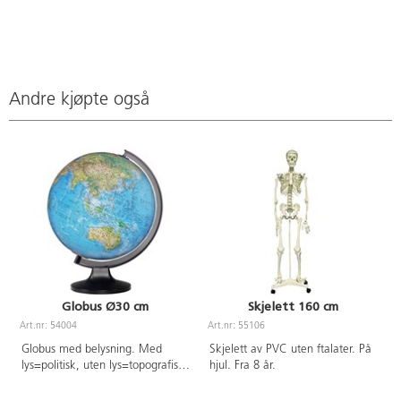
Andre kjøpte også
Globus Ø30 cm
Skjelett 160 cm
Art.nr: 54004
Art.nr: 55106
Globus med belysning. Med
Skjelett av PVC uten ftalater. På
lys=politisk, uten lys=topografisk.
hjul. Fra 8 år.
Med engelsk tekst. Med fot og
ramme i plast.