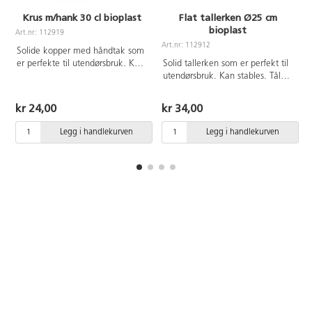
Krus m/hank 30 cl bioplast
Flat tallerken Ø25 cm
bioplast
Art.nr: 112919
Art.nr: 112912
A
Solide kopper med håndtak som
er perfekte til utendørsbruk. Kan
Solid tallerken som er perfekt til
stables.Laget av bio-bast plast av
utendørsbruk. Kan stables. Tåler
sukkerrør. Tåler oppvaskmaskin.
mikroovn og oppvaskmaskin.
Næringsmiddelgodkjent. Laget
kr 24,00
kr 34,00
av bio-basert plast av sukkerrør.
Skarpe gjenstander kan
Legg i handlekurven
Legg i handlekurven
forårsake riper i tallerkenen,
visse matvarer kan misfarge
plasten.