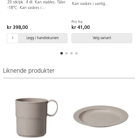
20 stk/pk. 4 dl. Kan stables. Tåler
Kan vaskes i vanlig
-18°C. Kan vaskes i
oppvaskmaskin, maks 70°C. Av
oppvaskmaskin. Av
næringsmiddelgodkjent HD-
næringsmiddelgodkjent HD-
polyetenplast.
Pris fra:
polyetenplast.
kr 398,00
kr 41,00
Legg i handlekurven
Velg variant
Liknende produkter