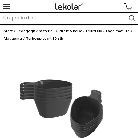
Møbler & innredning
Start
Pedagogisk materiell
Idrett & helse
Friluftsliv
Lage mat ute
Lekeplassutstyr & utemiljø
Matlaging
Turkopp svart 10 stk
Kunst & håndverk
Leker & sykler
Pedagogisk materiell
Barnevogner & småbarnsutstyr
Skole- & kontormateriell
Logge inn / registrere meg
Kontakt oss
Kampanjer/kataloger