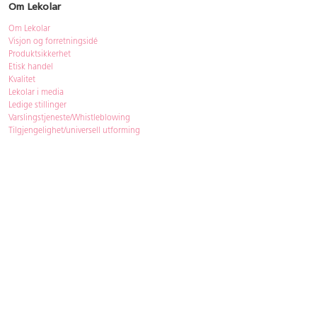
Om Lekolar
Om Lekolar
Visjon og forretningsidé
Produktsikkerhet
Etisk handel
Kvalitet
Lekolar i media
Ledige stillinger
Varslingstjeneste/Whistleblowing
Tilgjengelighet/universell utforming
Bærekraft
Bærekraft
ISO-sertifisering
Gjenbruk - Lekolar Outlet
Kjøpsvilkår & betingelser
Betingelser
GDPR og personopplysninger
Cookie Policy
Kontakt