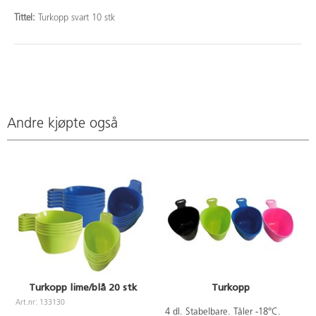
Tittel:
Turkopp svart 10 stk
Andre kjøpte også
Turkopp lime/blå 20 stk
Turkopp
Art.nr: 133130
A
4 dl. Stabelbare. Tåler -18°C.