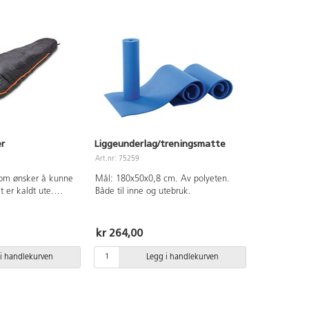
r
Liggeunderlag/treningsmatte
Art.nr: 75259
som ønsker å kunne
Mål: 180x50x0,8 cm. Av polyeten.
 er kaldt ute.
Både til inne og utebruk.
polyester og
 for en mer
. Mål: 230x80x55
kr 264,00
. Vaskeanvisning:
ypptørkes.
i handlekurven
Legg i handlekurven
: komfort +1 °C /
-5 °C / ekstrem -20