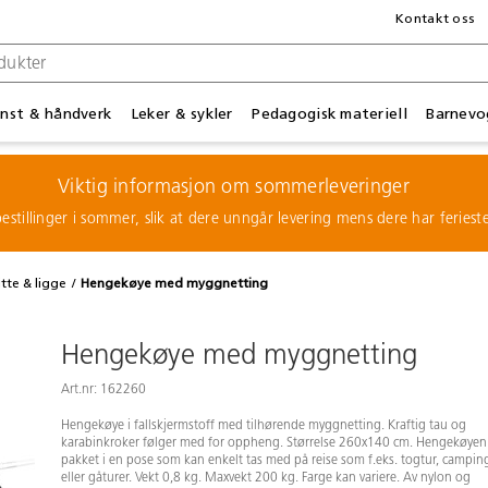
Kontakt oss
nst & håndverk
Leker & sykler
Pedagogisk materiell
Barnevo
Viktig informasjon om sommerleveringer
estillinger i sommer, slik at dere unngår levering mens dere har feries
itte & ligge
Hengekøye med myggnetting
Hengekøye med myggnetting
Art.nr: 162260
Hengekøye i fallskjermstoff med tilhørende myggnetting. Kraftig tau og
karabinkroker følger med for oppheng. Størrelse 260x140 cm. Hengekøyen
pakket i en pose som kan enkelt tas med på reise som f.eks. togtur, campin
eller gåturer. Vekt 0,8 kg. Maxvekt 200 kg. Farge kan variere. Av nylon og