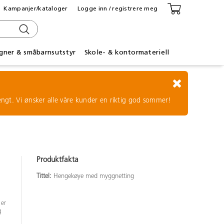
Kampanjer/kataloger
Logge inn / registrere meg
gner & småbarnsutstyr
Skole- & kontormateriell
tengt. Vi ønsker alle våre kunder en riktig god sommer!
Produktfakta
Tittel:
Hengekøye med myggnetting
 er
g