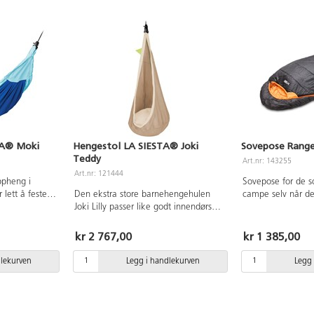
TA® Moki
Hengestol LA SIESTA® Joki
Sovepose Range
Teddy
Art.nr: 143255
Art.nr: 121444
ppheng i
Sovepose for de 
lett å feste.
Den ekstra store barnehengehulen
campe selv når det
k forhindrer
Joki Lilly passer like godt innendørs
Ytterstoff i sterk 
g fast og gjør
som utendørs. Den består av
mikrofiber innside
og tas ned med
værbestandige og hurtigtørkende
behagelig følelse
kr 2 767,00
kr 1 385,00
ver en
utendørstekstiler. Den må kunne
cm. Vekt: 2 100 g
Mål:
henge fritt med en radius på 1,5 m
Finvask 30 °C. Dr
dlekurven
Legg i handlekurven
Legg 
 økologisk
på hver side. Minste høyde: 220 cm.
Temperaturgrenser
r. Skånsom
Ø90 cm. Tau: 300 cm, Ø7 mm.
temperaturgrense 
t 80 kg. 3-12
Monteringsfeste inngår. Laget av
°C.
økologisk bomull. Pute: 100%