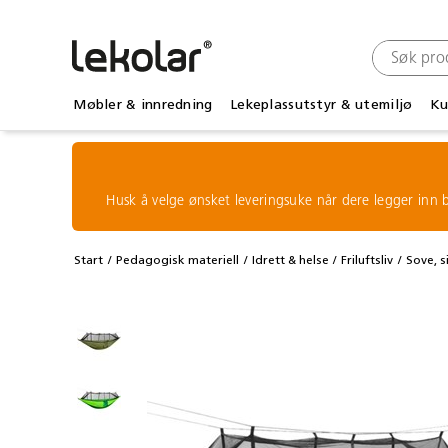
Møbler & innredning
Lekeplassutstyr & utemiljø
Ku
Husk å velge ønsket leveringsuke når dere legger inn b
Start
Pedagogisk materiell
Idrett & helse
Friluftsliv
Sove, s