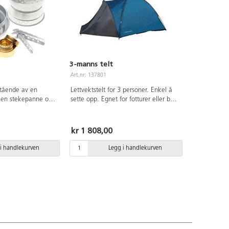
3-manns telt
Art.nr: 137801
tående av en
Lettvektstelt for 3 personer. Enkel å
, en stekepanne og
sette opp. Egnet for fotturer eller bare
nnen kan brukes
en overnatting i hagen. Vannsøyle på
ne. Kan brukes i all
3000 mm gjør den egnet også når
 til en kompakt
været ikke er like fint. Mål:
kr 1 808,00
imal plass.
(90+180)x210/120 cm. Vekt: 3,15 kg.
Laget av polyester med PU-belegg.
i handlekurven
Legg i handlekurven