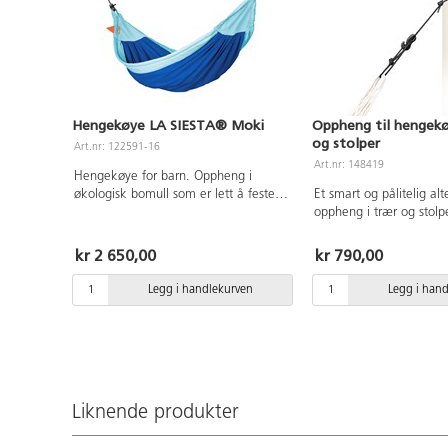
Hengekøye LA SIESTA® Moki
Oppheng til hengekø
og stolper
Art.nr: 122591-16
Art.nr: 148419
Hengekøye for barn. Oppheng i
økologisk bomull som er lett å feste.
Et smart og pålitelig alt
SmartLock sikkerhetskrok forhindrer
oppheng i trær og stolp
at hengekøyen setter seg fast og gjør
lengde justeres ved hjel
at den kan settes opp og tas ned med
Materiale: krok polyami
kr 2 650,00
kr 790,00
noen få enkle grep. Krever en
polyester, trebeskyttels
avstand på minst 3 m. Mål:
300 cm, Ø 7 mm, trebes
Legg i handlekurven
Legg i han
L210xB110 cm. Laget av økologisk
cm langt og 4 cm bredt
bomull, PU og polyester. Skånsom
kapasitet: 200 kg.
vask på 30°C. Maks vekt 80 kg. 3-12
år.
Liknende produkter