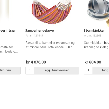
yer i trær
Samba hengekøye
Stormkjøkken
Art.nr: 121445
Art.nr: 132563
Passer til to barn eller en voksen og
Stormkjøkken bes
ernativ for
et mindre barn. Totallengde 350 cm,
brenner, to kjeler
er. Høyde og
liggeflate 220x145 cm. Av bomull.
håndtak. Stekepa
p av et tau.
som lokk til kjele
d, tau
slags vær. Pakket
kr 4 076,00
kr 604,00
e PP. Mål: tau
enhet som tar min
kyttelse 150
dlekurven
Legg i handlekurven
Legg 
. Maksimal