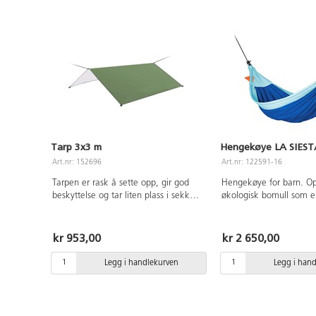
Tarp 3x3 m
Hengekøye LA SIES
Art.nr: 152696
Art.nr: 122591-16
Tarpen er rask å sette opp, gir god
Hengekøye for barn. O
beskyttelse og tar liten plass i sekken.
økologisk bomull som er 
Den er laget av et slitesterkt og
SmartLock sikkerhetskro
regnbestandig materiale som fortsatt
at hengekøyen setter se
er lett å bære. 3000 mm vannsøyle
at den kan settes opp 
kr 953,00
kr 2 650,00
og UV-bestandig. Fargen kan variere.
noen få enkle grep. Kre
Laget av polyester.
avstand på minst 3 m. 
Legg i handlekurven
Legg i han
L210xB110 cm. Laget av
bomull, PU og polyeste
vask på 30°C. Maks vek
år.