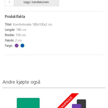
Legg i handlekurven
Produktfakta
Tittel:
Komfortmatte 180x100x2 cm
Lengde:
180 cm
Bredde:
100 cm
Høyde:
2 cm
Farge:
Andre kjøpte også