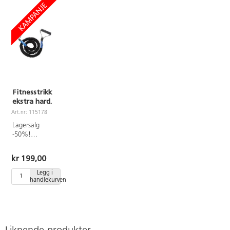
Fitnesstrikk
ekstra hard.
Art.nr: 115178
Lagersalg
-50%!
Ordinær pris
398,-.
kr 199,00
Ytterligere
rabatter gis
Legg i
handlekurven
ikke.