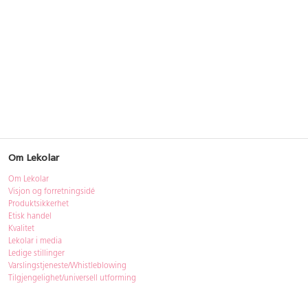
Om Lekolar
Om Lekolar
Visjon og forretningsidé
Produktsikkerhet
Etisk handel
Kvalitet
Lekolar i media
Ledige stillinger
Varslingstjeneste/Whistleblowing
Tilgjengelighet/universell utforming
Bærekraft