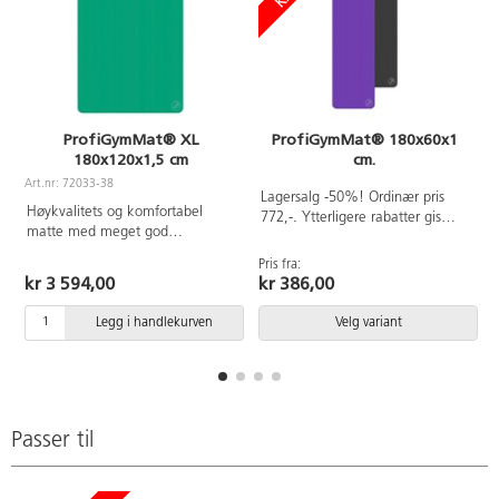
ProfiGymMat® XL
ProfiGymMat® 180x60x1
180x120x1,5 cm
cm.
Art.nr: 72033-38
Lagersalg -50%! Ordinær pris
Høykvalitets og komfortabel
772,-. Ytterligere rabatter gis
matte med meget god
ikke. Gjelder kun antrasittgrå.
støtdemping. Matter har riller på
Pris fra:
P
oversiden og sklisikker underside.
kr 3 594,00
kr 386,00
Gymmatten er laget av et skum
som har lukkede celler, noe som
Legg i handlekurven
Velg variant
gjør at ingen bakterier kan
implanteres, det blir lettstelt og
tar til seg mindre smuss og
fuktighet. Kan brukes utendørs
og i vann. Helt fri for PVC og
BPA A. Enkel å rengjøre med
Passer til
lunkent vann.