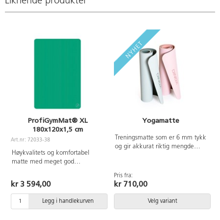
Liknende produkter
ProfiGymMat® XL
Yogamatte
180x120x1,5 cm
Treningsmatte som er 6 mm tykk
Art.nr: 72033-38
og gir akkurat riktig mengde
Høykvalitets og komfortabel
mykhet for stretching og
matte med meget god
avkobling. Matten er tosidig, noe
støtdemping. Matter har riller på
som kombinerer godt grep mot
Pris fra:
P
oversiden og sklisikker underside.
gulvet og en myk overflate mot
kr 3 594,00
kr 710,00
Gymmatten er laget av et skum
kroppen. Mål: 183×61×0,6 cm.
som har lukkede celler, noe som
Laget av TPE. Fri for PVC
Legg i handlekurven
Velg variant
gjør at ingen bakterier kan
implanteres, det blir lettstelt og