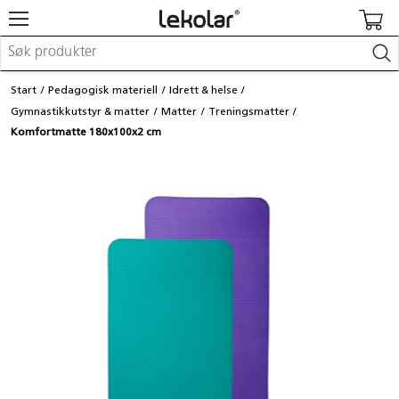
Møbler & innredning
Start
Pedagogisk materiell
Idrett & helse
Lekeplassutstyr & utemiljø
Gymnastikkutstyr & matter
Matter
Treningsmatter
Kunst & håndverk
Komfortmatte 180x100x2 cm
Leker & sykler
Pedagogisk materiell
Barnevogner & småbarnsutstyr
Skole- & kontormateriell
Logge inn / registrere meg
Kontakt oss
Kampanjer/kataloger