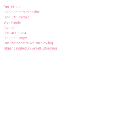
Om Lekolar
Visjon og forretningsidé
Produktsikkerhet
Etisk handel
Kvalitet
Lekolar i media
Ledige stillinger
Varslingstjeneste/Whistleblowing
Tilgjengelighet/universell utforming
Bærekraft
Bærekraft
ISO-sertifisering
Gjenbruk - Lekolar Outlet
Kjøpsvilkår & betingelser
Betingelser
GDPR og personopplysninger
Cookie Policy
Kontakt