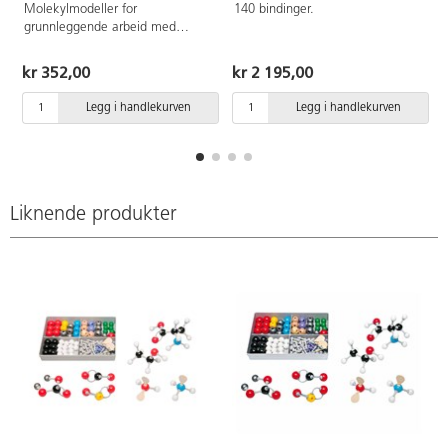
Molekylmodeller for
140 bindinger.
grunnleggende arbeid med
organisk og uorganisk kjemi:
Kalsium, magnesium, beryllium,
kr 352,00
kr 2 195,00
tre forskjellige metallatomer (III-,
IV- og V-verdige), halogener,
Legg i handlekurven
Legg i handlekurven
oksygen, bor, nitrogen, svovel,
fosfor, hydrogen og karbon.
Settet inneholder atomer med
hull for forskjellige antall
bindinger.
Liknende produkter