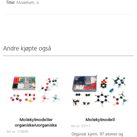
Tittel:
Modellsett, is
Andre kjøpte også
Molekylmodeller
Molekylmodell
organiske/uorganiske
Art.nr: 53711
A
Art.nr: 115030
Organisk kjemi. 97 atomer og