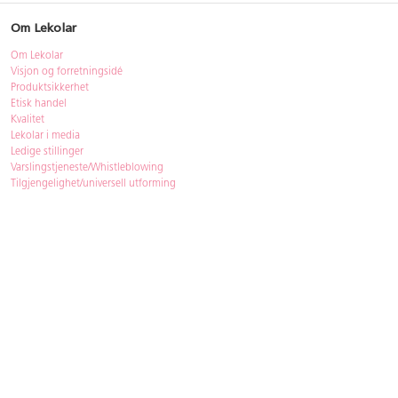
Om Lekolar
Om Lekolar
Visjon og forretningsidé
Produktsikkerhet
Etisk handel
Kvalitet
Lekolar i media
Ledige stillinger
Varslingstjeneste/Whistleblowing
Tilgjengelighet/universell utforming
Bærekraft
Bærekraft
ISO-sertifisering
Gjenbruk - Lekolar Outlet
Kjøpsvilkår & betingelser
Betingelser
GDPR og personopplysninger
Cookie Policy