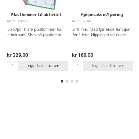
at ballen
holder seg på
plass når den
Plastlommer til aktivitet
Hjelpesaks m/fjæring
ikke er i bruk.
Art.nr: 136500
Art.nr: 76941
A
Det fine
trekket i filt
5 stk/pk. Klare plastlommer for
210 mm. Med fjærende funksjon
fungerer også
arbeidsark. Skriv på plastlommen
for å lette klippingen for fingre
som
med en whiteboardpenn. 5
med begrenset motorikk og
lydabsorbent.
penner med viskelær inkludert.
bevegelse. For høyrehendte.
Ball av PVC,
Passer perfekt til oppgaver og
Bladlengde 75 mm Håndtak av
kr 329,00
kr 166,00
uten forbudte
aktiviteter ute eller inne. Mål:
ABS-plast.
ftalater. Mål:
25x35 cm.
Legg i handlekurven
Legg i handlekurven
Ø65 cm.
Håndpumpe
følger med.