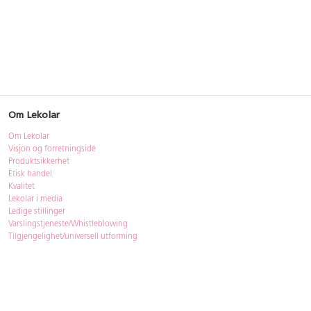
Om Lekolar
Om Lekolar
Visjon og forretningsidé
Produktsikkerhet
Etisk handel
Kvalitet
Lekolar i media
Ledige stillinger
Varslingstjeneste/Whistleblowing
Tilgjengelighet/universell utforming
Bærekraft
Bærekraft
ISO-sertifisering
Gjenbruk - Lekolar Outlet