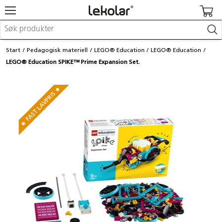
Møbler & innredning
Start
Pedagogisk materiell
LEGO® Education
LEGO® Education
Lekeplassutstyr & utemiljø
LEGO® Education SPIKE™ Prime Expansion Set.
Kunst & håndverk
Leker & sykler
Pedagogisk materiell
Barnevogner & småbarnsutstyr
Skole- & kontormateriell
Logge inn / registrere meg
Kontakt oss
Kampanjer/kataloger