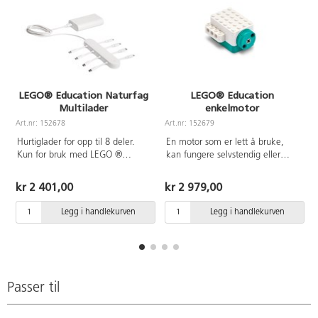
LEGO® Education Naturfag
LEGO® Education
Multilader
enkelmotor
Art.nr: 152678
Art.nr: 152679
A
Hurtiglader for opp til 8 deler.
En motor som er lett å bruke,
Kun for bruk med LEGO ®
kan fungere selvstendig eller
Education AC-kabel 152683.
pares sammen med annen
interaktiv LEGO® Education-
kr 2 401,00
kr 2 979,00
maskinvare. Kan også kobles til
en datamaskin eller nettbrett for
Legg i handlekurven
Legg i handlekurven
kodeoppgaver. Fra 5 år.
Passer til