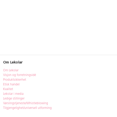
Om Lekolar
Om Lekolar
Visjon og forretningsidé
Produktsikkerhet
Etisk handel
Kvalitet
Lekolar i media
Ledige stillinger
Varslingstjeneste/Whistleblowing
Tilgjengelighet/universell utforming