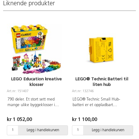
Liknende produkter
LEGO Education kreative
LEGO® Technic Batteri til
klosser
liten hub
Art.nr: 151407
Art.nr: 132746
A
790 deler. Et stort sett med
LEGO® Technic Small Hub-
mange ulike byggeklosser i
batteri er et oppladbart
regnbuens farger. Materiale ABS.
litiumionbatteri for bruk med
PVC-fri.
Technic Small Hub (132745).
kr 1 052,00
kr 1 100,00
Dette 630 mAh batteriet kan
lades med en Micro-USB-kabel
Legg i handlekurven
Legg i handlekurven
mens det er koblet til hbben,
men kan også fjernes raskt og