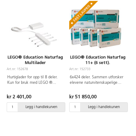
LEGO® Education Naturfag
LEGO® Education Naturfag
Multilader
11+ (6 sett).
Art.nr: 152678
Art.nr: 152733
Hurtiglader for opp til 8 deler.
6x424 deler. Sammen utforsker
Kun for bruk med LEGO ®
elevene naturvitenskapelige
Education AC-kabel 152683.
spørsmål gjennom en morsom,
praktisk tilnærming. Settet
kr 2 401,00
kr 51 850,00
inneholder LEGO®-klosser,
byggeinstruksjoner, interaktiv
Legg i handlekurven
Legg i handlekurven
maskinvare, over 40
læreplanstilpassede leksjoner og
en USB-ladekabel. Leksjonene
er enkle å forberede og
gjennomføre.