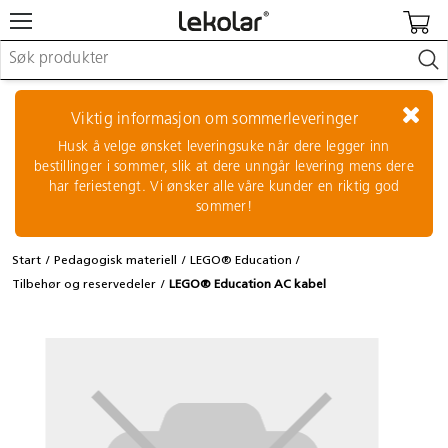
Møbler & innredning
Lekeplassutstyr & utemiljø
Viktig informasjon om sommerleveringer
Kunst & håndverk
Husk å velge ønsket leveringsuke når dere legger inn
Leker & sykler
bestillinger i sommer, slik at dere unngår levering mens dere
Pedagogisk materiell
har feriestengt. Vi ønsker alle våre kunder en riktig god
Barnevogner & småbarnsutstyr
sommer!
Skole- & kontormateriell
Start
Pedagogisk materiell
LEGO® Education
Logge inn / registrere meg
Tilbehør og reservedeler
LEGO® Education AC kabel
Kontakt oss
Kampanjer/kataloger