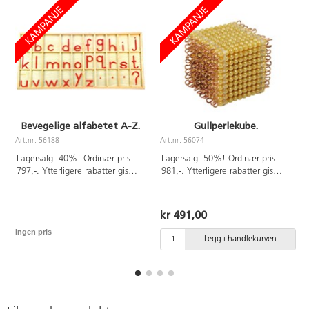
Bevegelige alfabetet A-Z.
Gullperlekube.
Art.nr: 56188
Art.nr: 56074
A
Lagersalg -40%! Ordinær pris
Lagersalg -50%! Ordinær pris
797,-. Ytterligere rabatter gis
981,-. Ytterligere rabatter gis
ikke.
ikke.
kr 491,00
Ingen pris
Legg i handlekurven