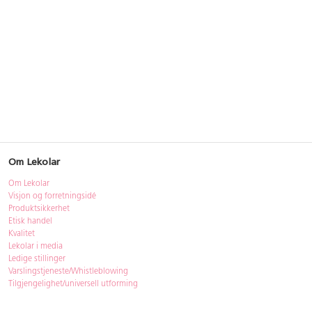
Om Lekolar
Om Lekolar
Visjon og forretningsidé
Produktsikkerhet
Etisk handel
Kvalitet
Lekolar i media
Ledige stillinger
Varslingstjeneste/Whistleblowing
Tilgjengelighet/universell utforming
Bærekraft