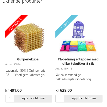
Liknende produkter
Gullperlekube.
Påkledning erteposer med
ulike teknikker 8 stk
Art.nr: 56074
A
Art.nr: 169415
Lagersalg -50%! Ordinær pris
981,-. Ytterligere rabatter gis
Øv på selvstendige
ikke.
påkledningsferdigheter og
finmotorikk med vanlige knapper
og fester i en tredimensjonal,
kr 491,00
kr 629,00
naturtro design. Inneholder åtte
dobbeltsidige erteposer, en
Legg i handlekurven
Legg i handlekurven
veiledning samt en
oppbevaringspose med snor.