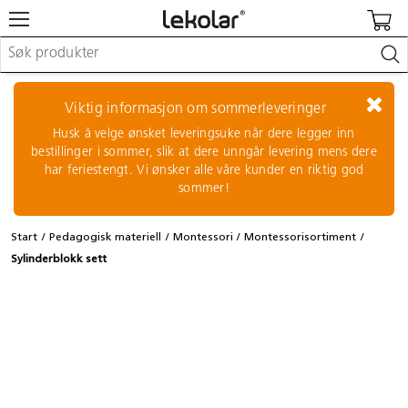
Møbler & innredning
Lekeplassutstyr & utemiljø
Viktig informasjon om sommerleveringer
Kunst & håndverk
Husk å velge ønsket leveringsuke når dere legger inn
Leker & sykler
bestillinger i sommer, slik at dere unngår levering mens dere
Pedagogisk materiell
har feriestengt. Vi ønsker alle våre kunder en riktig god
Barnevogner & småbarnsutstyr
sommer!
Skole- & kontormateriell
Start
Pedagogisk materiell
Montessori
Montessorisortiment
Logge inn / registrere meg
Sylinderblokk sett
Kontakt oss
Kampanjer/kataloger