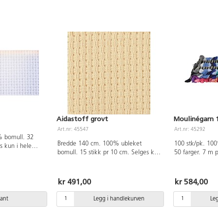
Aidastoff grovt
Moulinégarn 
Art.nr: 45547
Art.nr: 45292
 bomull. 32
Bredde 140 cm. 100% ubleket
100 stk/pk. 10
s kun i hele
bomull. 15 stikk pr 10 cm. Selges kun
50 farger. 7 m 
i hele meter.
garn med 6 tråd
kr 491,00
kr 584,00
iant
Legg i handlekurven
Le