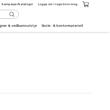
Kampanjer/kataloger
Logge inn / registrere meg
gner & småbarnsutstyr
Skole- & kontormateriell