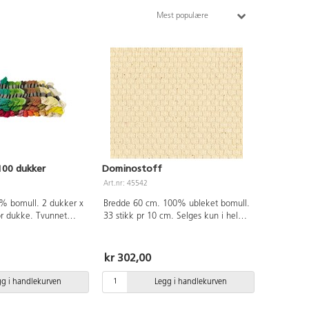
Mest populære
100 dukker
Dominostoff
Art.nr: 45542
0% bomull. 2 dukker x
Bredde 60 cm. 100% ubleket bomull.
pr dukke. Tvunnet
33 stikk pr 10 cm. Selges kun i hele
er.
meter.
kr 302,00
gg i handlekurven
Legg i handlekurven