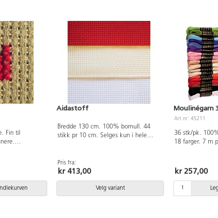
Aidastoff
Moulinégarn 
Art.nr: 45211
Bredde 130 cm. 100% bomull. 44
 Fin til
36 stk/pk. 100%
stikk pr 10 cm. Selges kun i hele
nnere.
18 farger. 7 m 
meter. Pris pr.m.
. Bredde
garn med 6 tråd
hele meter.
Pris fra:
kr 413,00
kr 257,00
andlekurven
Velg variant
Le