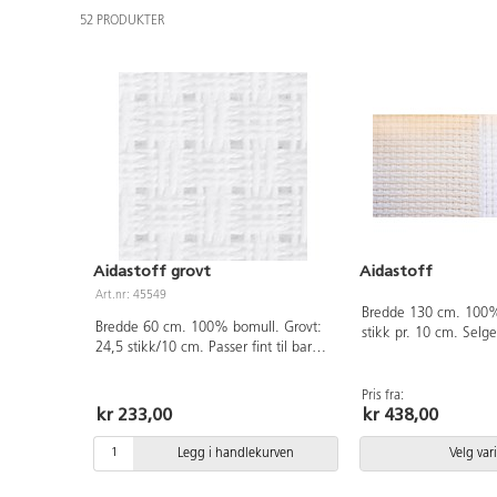
52 PRODUKTER
Aidastoff grovt
Aidastoff
Art.nr: 45549
Bredde 130 cm. 100%
Bredde 60 cm. 100% bomull. Grovt:
stikk pr. 10 cm. Selge
24,5 stikk/10 cm. Passer fint til barn
meter.
og nybegynnere. Selges kun i hele
meter.
Pris fra:
kr 233,00
kr 438,00
Legg i handlekurven
Velg var