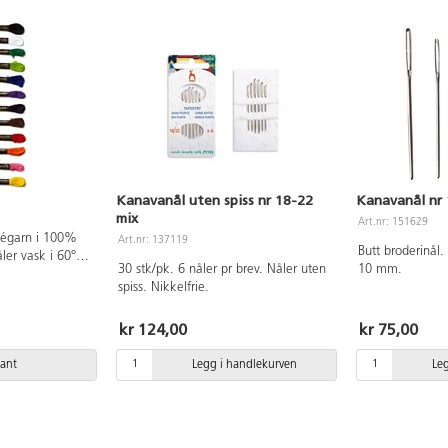
Kanavanål uten spiss nr 18-22
Kanavanål nr 
mix
Art.nr: 151629
négarn i 100%
Art.nr: 137119
Butt broderinål
åler vask i 60°C
30 stk/pk. 6 nåler pr brev. Nåler uten
10 mm.
arme. Tvunnet
spiss. Nikkelfrie.
kke.
kr 124,00
kr 75,00
iant
Legg i handlekurven
Le