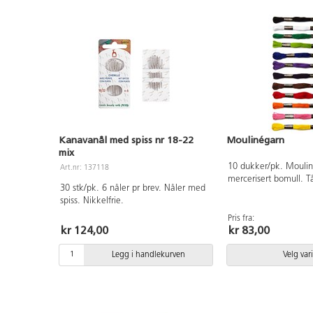
Kanavanål med spiss nr 18-22
Moulinégarn
mix
10 dukker/pk. Mouli
Art.nr: 137118
mercerisert bomull. T
30 stk/pk. 6 nåler pr brev. Nåler med
og strykes på sterk v
spiss. Nikkelfrie.
med 6 tråder. 7 m/du
Pris fra:
kr 124,00
kr 83,00
Legg i handlekurven
Velg var