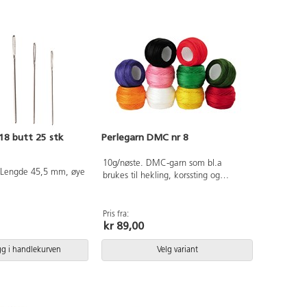
18 butt 25 stk
Perlegarn DMC nr 8
10g/nøste. DMC-garn som bl.a
. Lengde 45,5 mm, øye
brukes til hekling, korssting og
brodering. Anbefalt heklenål: 1,5 -
2,0. Pakket i transparent plastpose.
Vaskes i 60°C. Av 100% bomull som
Pris fra:
kr 89,00
er OEKO-TEX®-sertifisert, klasse I
(Standard 100). PVC-fri.
gg i handlekurven
Velg variant