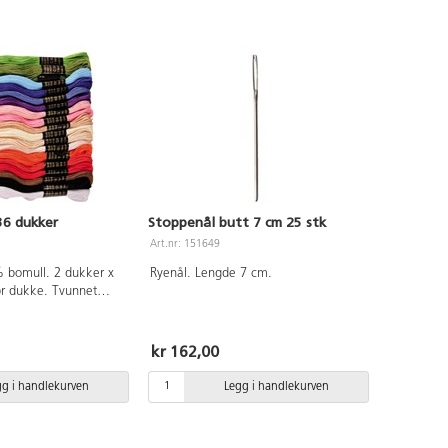
36 dukker
Stoppenål butt 7 cm 25 stk
Art.nr: 151649
 bomull. 2 dukker x
Ryenål. Lengde 7 cm.
pr dukke. Tvunnet
er.
kr 162,00
gg i handlekurven
Legg i handlekurven