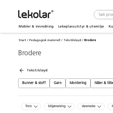
Møbler & innredning
Lekeplassutstyr & utemiljø
Ku
Start
Pedagogisk materiell
Tekstilsløyd
Brodere
Brodere
Tekstilsløyd
Bunner & stoff
Garn
Montering
Nåler & til
Trinn
Miljømerking
Varemerke