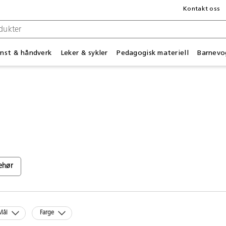
Kontakt oss
nst & håndverk
Leker & sykler
Pedagogisk materiell
Barnevo
behør
Mål
Farge