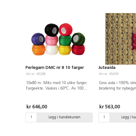
Perlegarn DMC nr 8 10 farger
Juteaida
Art.nr: 45288
Art.nr: 45439
10x80 m. Miks med 10 ulike farger.
Grov aida i 100% strie.
Fargeekte. Vaskes i 60°C. Av 100%
brodering for nybegy
bomull som er OEKO-TEX®-sertifisert,
Rutestørrelse 7x7 mm
klasse I (Standard 100). PVC-fri.
140 cm. Selges kun i 
kr 646,00
kr 563,00
Legg i handlekurven
Legg i h