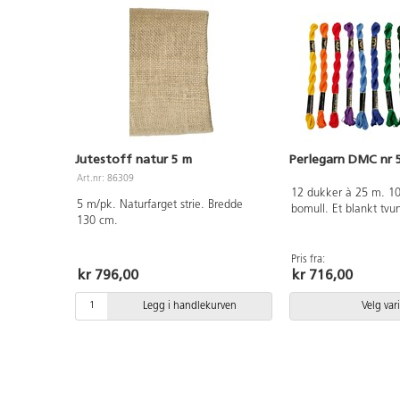
Jutestoff natur 5 m
Perlegarn DMC nr 
Art.nr: 86309
12 dukker à 25 m. 1
5 m/pk. Naturfarget strie. Bredde
bomull. Et blankt tvu
130 cm.
Fargeekte. Vaskes i 60°C. A
bomull som er OEKO-T
klasse I (Standard 100
Pris fra:
kr 796,00
kr 716,00
Legg i handlekurven
Velg var