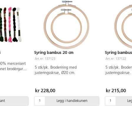
5
Syring bambus 20 cm
Syring bambus
Art.nr: 137123
Art.nr: 137122
00% mercerisert
5 stk/pk. Broderiring med
5 stk/pk. Brode
nnet brodèrgarn.
justeringsskrue, Ø20 cm.
justeringsskrue
v 100%
EX®-sertifisert,
). PVC-fri.
kr 228,00
kr 215,00
iant
Legg i handlekurven
Le