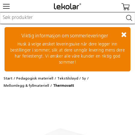
Møbler & innredning
Lekeplassutstyr & utemiljø
Viktig informasjon om sommerleveringer
Kunst & håndverk
Husk å velge ønsket leveringsuke når dere legger inn
Leker & sykler
bestillinger i sommer, slik at dere unngår levering mens dere
Pedagogisk materiell
har feriestengt. Vi ønsker alle våre kunder en riktig god
Barnevogner & småbarnsutstyr
sommer!
Skole- & kontormateriell
Start
Pedagogisk materiell
Tekstilsløyd
Sy
Logge inn / registrere meg
Mellomlegg & fyllmateriell
Thermovatt
Kontakt oss
Kampanjer/kataloger