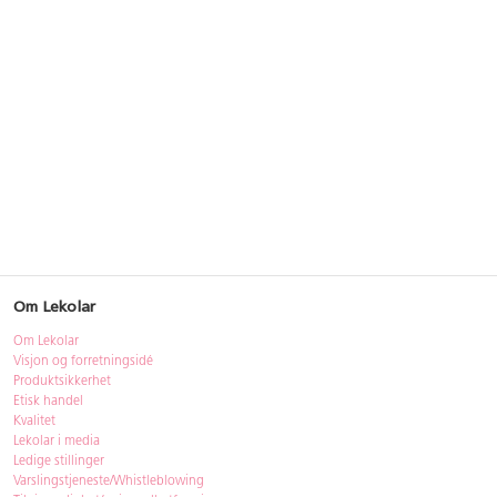
Om Lekolar
Om Lekolar
Visjon og forretningsidé
Produktsikkerhet
Etisk handel
Kvalitet
Lekolar i media
Ledige stillinger
Varslingstjeneste/Whistleblowing