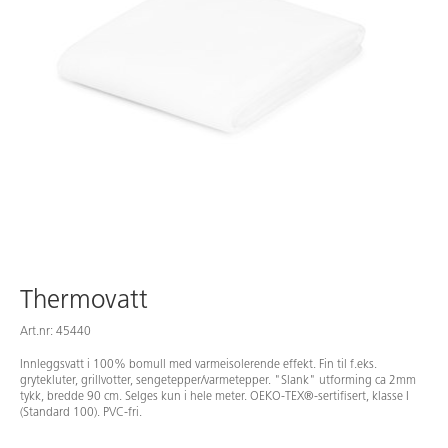
Thermovatt
Art.nr: 45440
Innleggsvatt i 100% bomull med varmeisolerende effekt. Fin til f.eks.
grytekluter, grillvotter, sengetepper/varmetepper. "Slank" utforming ca 2mm
tykk, bredde 90 cm. Selges kun i hele meter. OEKO-TEX®-sertifisert, klasse I
(Standard 100). PVC-fri.