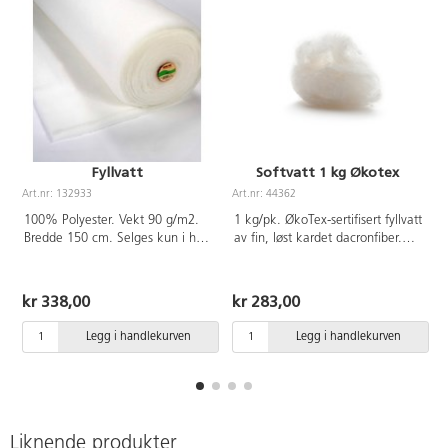
Fyllvatt
Softvatt 1 kg Økotex
Art.nr: 132933
Art.nr: 44362
A
100% Polyester. Vekt 90 g/m2.
1 kg/pk. ØkoTex-sertifisert fyllvatt
Bredde 150 cm. Selges kun i hel
av fin, løst kardet dacronfiber.
meter. OEKO-TEX®-sertifisert,
100% polyester. Fin til fyll av
klasse II (Standard 100).
puter, kosedyr mm. OEKO-TEX®-
sertifisert, klasse I (Standard
kr 338,00
kr 283,00
100). PVC-fri.
Legg i handlekurven
Legg i handlekurven
Liknende produkter