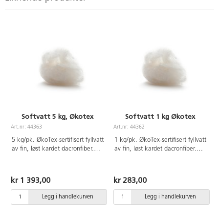
Softvatt 5 kg, Økotex
Softvatt 1 kg Økotex
Art.nr: 44363
Art.nr: 44362
A
5 kg/pk. ØkoTex-sertifisert fyllvatt
1 kg/pk. ØkoTex-sertifisert fyllvatt
av fin, løst kardet dacronfiber.
av fin, løst kardet dacronfiber.
100% polyester. Fin til fyll av
100% polyester. Fin til fyll av
puter, kosedyr mm. OEKO-TEX®-
puter, kosedyr mm. OEKO-TEX®-
sertifisert, klasse I (Standard
sertifisert, klasse I (Standard
kr 1 393,00
kr 283,00
100). PVC-fri.
100). PVC-fri.
Legg i handlekurven
Legg i handlekurven