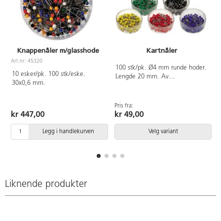
Knappenåler m/glasshode
Kartnåler
Art.nr: 45320
100 stk/pk. Ø4 mm runde hoder.
A
10 esker/pk. 100 stk/eske.
Lengde 20 mm. Av
30x0,6 mm.
polystyrenplast.
Pris fra:
kr 447,00
kr 49,00
Legg i handlekurven
Velg variant
Liknende produkter