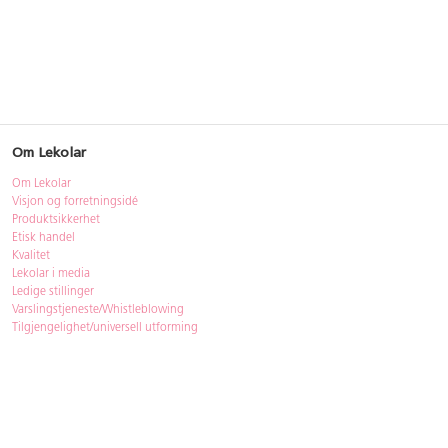
Om Lekolar
Om Lekolar
Visjon og forretningsidé
Produktsikkerhet
Etisk handel
Kvalitet
Lekolar i media
Ledige stillinger
Varslingstjeneste/Whistleblowing
Tilgjengelighet/universell utforming
Bærekraft
Bærekraft
ISO-sertifisering
Gjenbruk - Lekolar Outlet