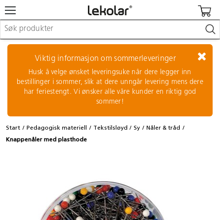
Møbler & innredning
Lekeplassutstyr & utemiljø
Viktig informasjon om sommerleveringer
Kunst & håndverk
Husk å velge ønsket leveringsuke når dere legger inn
Leker & sykler
bestillinger i sommer, slik at dere unngår levering mens dere
Pedagogisk materiell
har feriestengt. Vi ønsker alle våre kunder en riktig god
Barnevogner & småbarnsutstyr
sommer!
Skole- & kontormateriell
Start
Pedagogisk materiell
Tekstilsløyd
Sy
Nåler & tråd
Logge inn / registrere meg
Knappenåler med plasthode
Kontakt oss
Kampanjer/kataloger