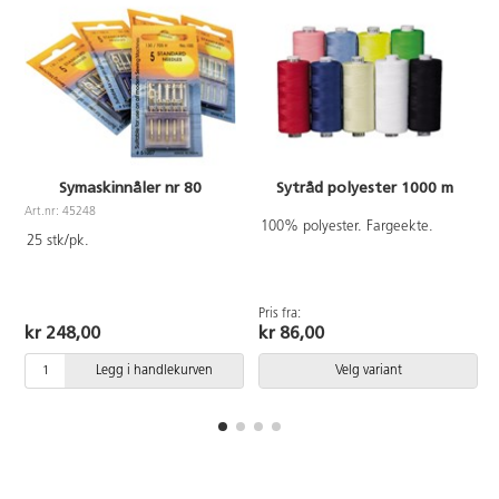
Symaskinnåler nr 80
Sytråd polyester 1000 m
Art.nr: 45248
A
100% polyester. Fargeekte.
25 stk/pk.
Pris fra:
kr 248,00
kr 86,00
Legg i handlekurven
Velg variant