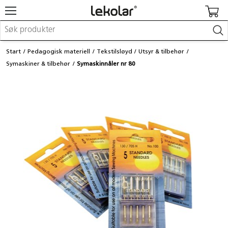
Møbler & innredning
Start
Pedagogisk materiell
Tekstilsløyd
Utsyr & tilbehør
Lekeplassutstyr & utemiljø
Symaskiner & tilbehør
Symaskinnåler nr 80
Kunst & håndverk
Leker & sykler
Pedagogisk materiell
Barnevogner & småbarnsutstyr
Skole- & kontormateriell
Logge inn / registrere meg
Kontakt oss
Kampanjer/kataloger