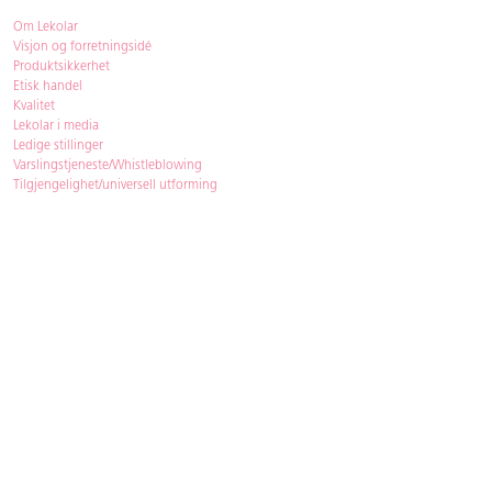
Om Lekolar
Visjon og forretningsidé
Produktsikkerhet
Etisk handel
Kvalitet
Lekolar i media
Ledige stillinger
Varslingstjeneste/Whistleblowing
Tilgjengelighet/universell utforming
Bærekraft
Bærekraft
ISO-sertifisering
Gjenbruk - Lekolar Outlet
Kjøpsvilkår & betingelser
Betingelser
GDPR og personopplysninger
Cookie Policy
Kontakt