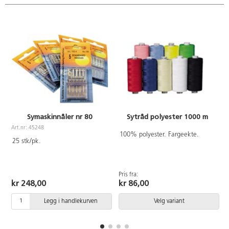
Symaskinnåler nr 80
Sytråd polyester 1000 m
Art.nr: 45248
A
100% polyester. Fargeekte.
25 stk/pk.
Pris fra:
kr 248,00
kr 86,00
Legg i handlekurven
Velg variant