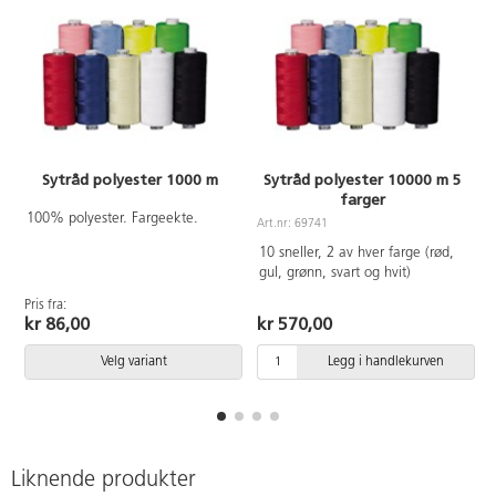
Sytråd polyester 1000 m
Sytråd polyester 10000 m 5
farger
100% polyester. Fargeekte.
Art.nr: 69741
10 sneller, 2 av hver farge (rød,
gul, grønn, svart og hvit)
Pris fra:
P
kr 86,00
kr 570,00
Velg variant
Legg i handlekurven
Liknende produkter