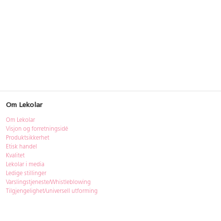
Om Lekolar
Om Lekolar
Visjon og forretningsidé
Produktsikkerhet
Etisk handel
Kvalitet
Lekolar i media
Ledige stillinger
Varslingstjeneste/Whistleblowing
Tilgjengelighet/universell utforming
Bærekraft