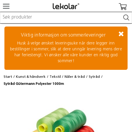
Møbler & innredning
Lekeplassutstyr & utemiljø
Viktig informasjon om sommerleveringer
Kunst & håndverk
Husk å velge ønsket leveringsuke når dere legger inn
Leker & sykler
bestillinger i sommer, slik at dere unngår levering mens dere
Pedagogisk materiell
har feriestengt. Vi ønsker alle våre kunder en riktig god
Barnevogner & småbarnsutstyr
sommer!
Skole- & kontormateriell
Start
Kunst & håndverk
Tekstil
Nåler & tråd
Sytråd
Logge inn / registrere meg
Sytråd Gütermann Polyester 1000m
Kontakt oss
Kampanjer/kataloger