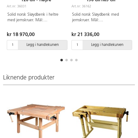
A
Art.nr: 36031
Art.nr: 36162
Solid norsk Sløydbenk i heltre
Solid norsk Sløydbenk med
med jernskruer. Mål:
jernskruer. Mål:
L120xD57/38xH77 cm
L150xD57/38xH85 cm
kr 18 970,00
kr 21 336,00
Legg i handlekurven
Legg i handlekurven
Liknende produkter