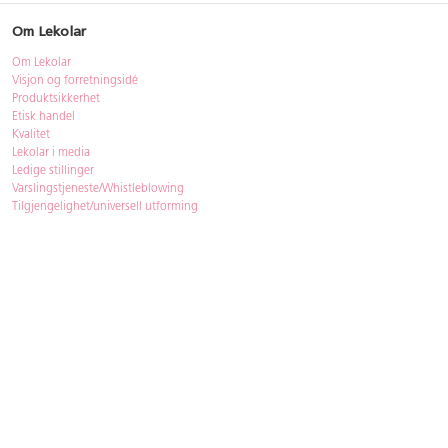
Om Lekolar
Om Lekolar
Visjon og forretningsidé
Produktsikkerhet
Etisk handel
Kvalitet
Lekolar i media
Ledige stillinger
Varslingstjeneste/Whistleblowing
Tilgjengelighet/universell utforming
Bærekraft
Bærekraft
ISO-sertifisering
Gjenbruk - Lekolar Outlet
Kjøpsvilkår & betingelser
Betingelser
GDPR og personopplysninger
Cookie Policy