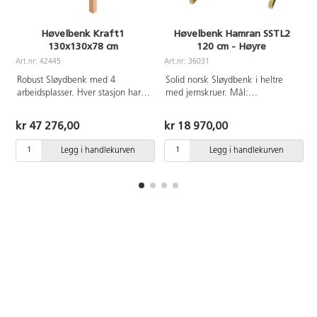
Høvelbenk Kraft1
Høvelbenk Hamran SSTL2
130x130x78 cm
120 cm - Høyre
Art.nr: 42445
Art.nr: 36031
A
Robust Sløydbenk med 4
Solid norsk Sløydbenk i heltre
arbeidsplasser. Hver stasjon har
med jernskruer. Mål:
en sterk tange i støpt stål.
L120xD57/38xH77 cm
Benkeplaten er i 80 mm bøketre.
kr 47 276,00
kr 18 970,00
4 par benkhaker 19 mm følger
med.
Legg i handlekurven
Legg i handlekurven