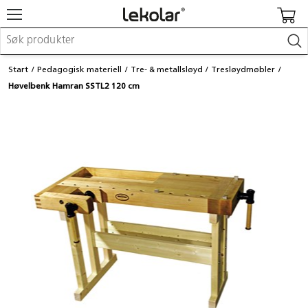
Møbler & innredning
Start
Pedagogisk materiell
Tre- & metallsløyd
Tresløydmøbler
Lekeplassutstyr & utemiljø
Høvelbenk Hamran SSTL2 120 cm
Kunst & håndverk
Leker & sykler
Pedagogisk materiell
Barnevogner & småbarnsutstyr
Skole- & kontormateriell
Logge inn / registrere meg
Kontakt oss
Kampanjer/kataloger