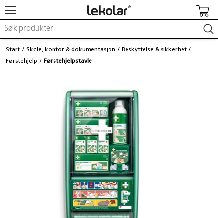
Møbler & innredning
Start
Skole, kontor & dokumentasjon
Beskyttelse & sikkerhet
Lekeplassutstyr & utemiljø
Førstehjelp
Førstehjelpstavle
Kunst & håndverk
Leker & sykler
Pedagogisk materiell
Barnevogner & småbarnsutstyr
Skole- & kontormateriell
Logge inn / registrere meg
Kontakt oss
Kampanjer/kataloger