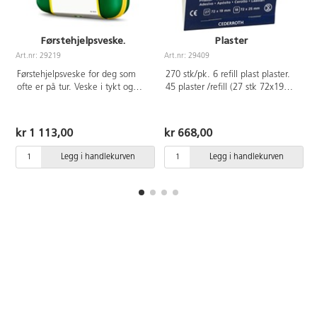
Førstehjelpsveske.
Plaster
Art.nr: 29219
Art.nr: 29409
A
Førstehjelpsveske for deg som
270 stk/pk. 6 refill plast plaster.
ofte er på tur. Veske i tykt og
45 plaster /refill (27 stk 72x19
slitesterkt materiale som
mm + 18 stk 72x25 mm)
beskytter innholdet mot støv og
fukt. Praktisk håndtak med
kr 1 113,00
kr 668,00
justerbar borrelås. Transparente
lommer gir god oversikt over
Legg i handlekurven
Legg i handlekurven
innholdet. Inneholder:
Førstehjelpinstruksjon, 1
Munnbind, 2 par Hansker, 2
Safety Hand Cleanser, 1
varmende redningsteppe, 1
kompress, 1 mini kompress, 1
Burn Gel Dressing, 10 Plaster, 4
Maxi Cover, 6 Renservietter, 1
Elastisk bind 8 cm x 4 m