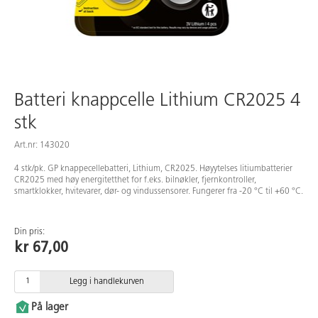
Batteri knappcelle Lithium CR2025 4
stk
Art.nr: 143020
4 stk/pk. GP knappecellebatteri, Lithium, CR2025. Høyytelses litiumbatterier
CR2025 med høy energitetthet for f.eks. bilnøkler, fjernkontroller,
smartklokker, hvitevarer, dør- og vindussensorer. Fungerer fra -20 °C til +60 °C.
Din pris:
kr 67,00
Legg i handlekurven
På lager