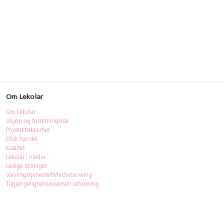
Om Lekolar
Om Lekolar
Visjon og forretningsidé
Produktsikkerhet
Etisk handel
Kvalitet
Lekolar i media
Ledige stillinger
Varslingstjeneste/Whistleblowing
Tilgjengelighet/universell utforming
Bærekraft
Bærekraft