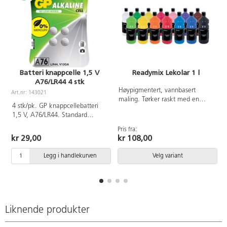
Batteri knappcelle 1,5 V
Readymix Lekolar 1 l
A76/LR44 4 stk
Høypigmentert, vannbasert
Art.nr: 143021
A
maling. Tørker raskt med en
4 stk/pk. GP knappcellebatteri
matt overflate og har god
1,5 V, A76/LR44. Standard
dekkevne. Før malingen tørker er
alkalisk batteri for de fleste
den vannløselig, men blir så
Pris fra:
produkter med lavt til middels
nesten vannfast. Malingen kan
kr 29,00
kr 108,00
strømforbruk som leker,
brukes på de fleste overflater.
veggklokker og lommelykter.
Tørketid ca. 20 min. Kompletter
Legg i handlekurven
Velg variant
Lang levetid.
med vår praktiske pumpe
162437. PVC-fri.
Liknende produkter