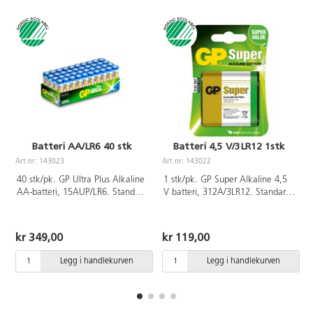
Batteri AA/LR6 40 stk
Batteri 4,5 V/3LR12 1stk
Art.nr: 143023
Art.nr: 143022
A
40 stk/pk. GP Ultra Plus Alkaline
1 stk/pk. GP Super Alkaline 4,5
AA-batteri, 15AUP/LR6. Standard
V batteri, 312A/3LR12. Standard
alkalisk batteri for de fleste
alkalisk batteri for de fleste
produkter med lavt til middels
produkter med lavt til middels
strømforbruk som leker,
strømforbruk som leker,
kr 349,00
kr 119,00
veggklokker og lommelykter.
veggklokker og lommelykter.
Lang levetid. Svanemerket.
Lang levetid.
Legg i handlekurven
Legg i handlekurven