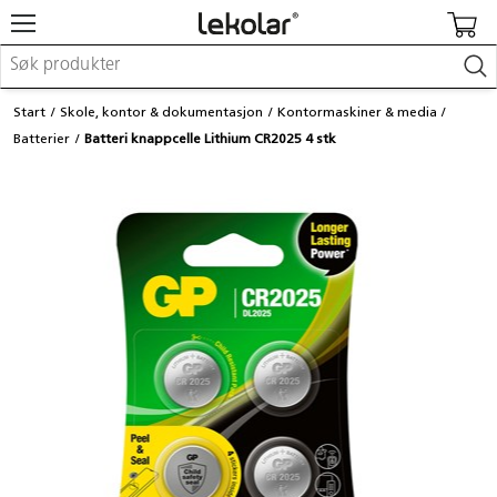
Møbler & innredning
Start
Skole, kontor & dokumentasjon
Kontormaskiner & media
Lekeplassutstyr & utemiljø
Batterier
Batteri knappcelle Lithium CR2025 4 stk
Kunst & håndverk
Leker & sykler
Pedagogisk materiell
Barnevogner & småbarnsutstyr
Skole- & kontormateriell
Logge inn / registrere meg
Kontakt oss
Kampanjer/kataloger