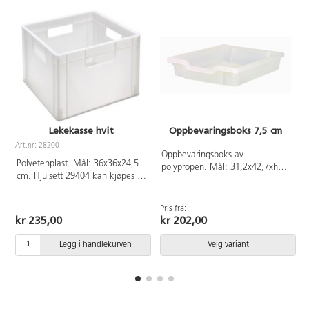
Lekekasse hvit
Oppbevaringsboks 7,5 cm
Art.nr: 28200
A
Oppbevaringsboks av
Polyetenplast. Mål: 36x36x24,5
polypropen. Mål: 31,2x42,7xh7,5
cm. Hjulsett 29404 kan kjøpes i
cm. Innsatsene 28290,28291
tillegg.
samt lokk 28283 passer til. Kan
også brukes som skuffer til
Pris fra:
oppbevaringsvogn 36727 og
kr 235,00
kr 202,00
36728.
Legg i handlekurven
Velg variant