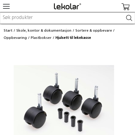
Møbler & innredning
Start
Skole, kontor & dokumentasjon
Sortere & oppbevare
Lekeplassutstyr & utemiljø
Oppbevaring
Plastbokser
Hjulsett til lekekasse
Kunst & håndverk
Leker & sykler
Pedagogisk materiell
Barnevogner & småbarnsutstyr
Skole- & kontormateriell
Logge inn / registrere meg
Kontakt oss
Kampanjer/kataloger