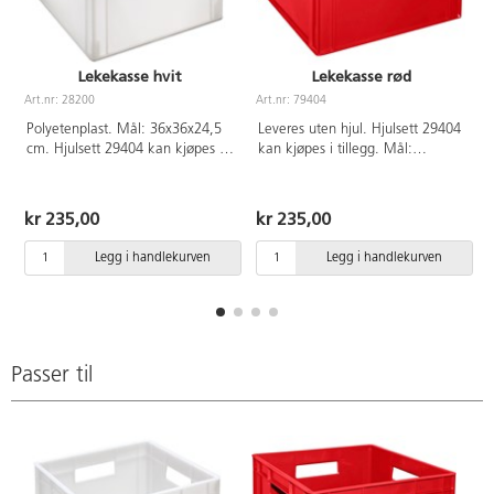
Lekekasse hvit
Lekekasse rød
Art.nr: 28200
Art.nr: 79404
A
Polyetenplast. Mål: 36x36x24,5
Leveres uten hjul. Hjulsett 29404
cm. Hjulsett 29404 kan kjøpes i
kan kjøpes i tillegg. Mål:
tillegg.
36x36x24,5 cm. Av
polyetenplast.
kr 235,00
kr 235,00
Legg i handlekurven
Legg i handlekurven
Passer til