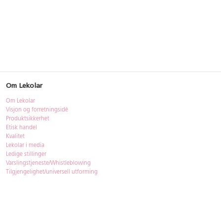
Om Lekolar
Om Lekolar
Visjon og forretningsidé
Produktsikkerhet
Etisk handel
Kvalitet
Lekolar i media
Ledige stillinger
Varslingstjeneste/Whistleblowing
Tilgjengelighet/universell utforming
Bærekraft
Bærekraft
ISO-sertifisering