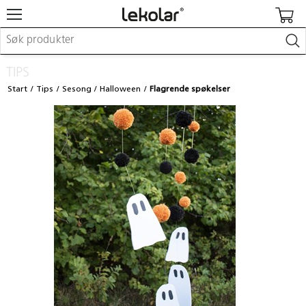
Møbler & innredning
TIPS
Lekeplassutstyr & utemiljø
Start
Tips
Sesong
Halloween
Flagrende spøkelser
Kunst & håndverk
Leker & sykler
Pedagogisk materiell
Barnevogner & småbarnsutstyr
Skole- & kontormateriell
Logge inn / registrere meg
Kontakt oss
Kampanjer/kataloger