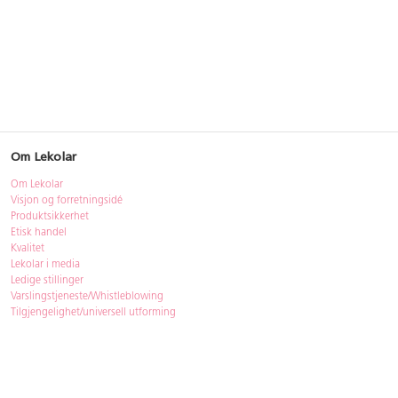
Om Lekolar
Om Lekolar
Visjon og forretningsidé
Produktsikkerhet
Etisk handel
Kvalitet
Lekolar i media
Ledige stillinger
Varslingstjeneste/Whistleblowing
Tilgjengelighet/universell utforming
Bærekraft
Bærekraft
ISO-sertifisering