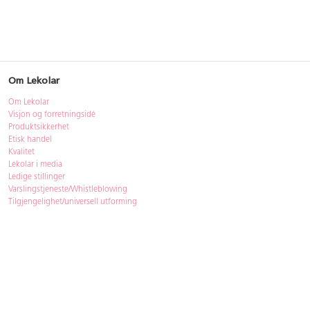
Om Lekolar
Om Lekolar
Visjon og forretningsidé
Produktsikkerhet
Etisk handel
Kvalitet
Lekolar i media
Ledige stillinger
Varslingstjeneste/Whistleblowing
Tilgjengelighet/universell utforming
Bærekraft
Bærekraft
ISO-sertifisering
Gjenbruk - Lekolar Outlet
Kjøpsvilkår & betingelser