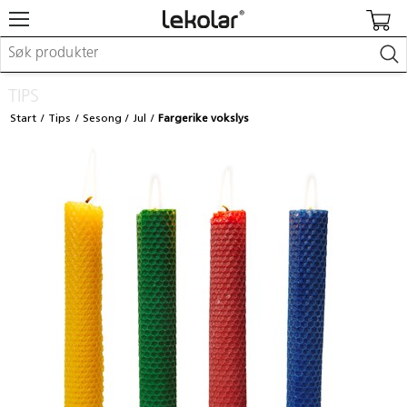
Møbler & innredning
TIPS
Lekeplassutstyr & utemiljø
Start
Tips
Sesong
Jul
Fargerike vokslys
Kunst & håndverk
Leker & sykler
Pedagogisk materiell
Barnevogner & småbarnsutstyr
Skole- & kontormateriell
Logge inn / registrere meg
Kontakt oss
Kampanjer/kataloger