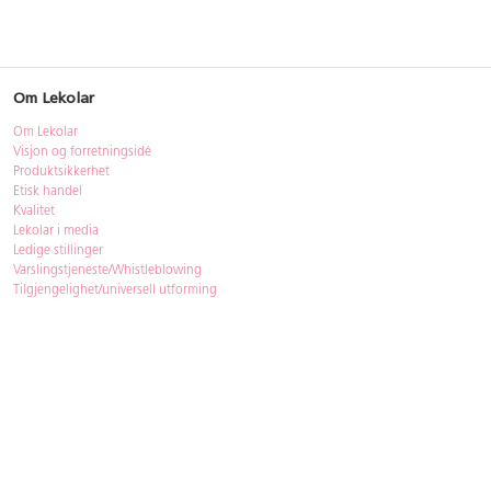
Om Lekolar
Om Lekolar
Visjon og forretningsidé
Produktsikkerhet
Etisk handel
Kvalitet
Lekolar i media
Ledige stillinger
Varslingstjeneste/Whistleblowing
Tilgjengelighet/universell utforming
Bærekraft
Bærekraft
ISO-sertifisering
Gjenbruk - Lekolar Outlet
Kjøpsvilkår & betingelser
Betingelser