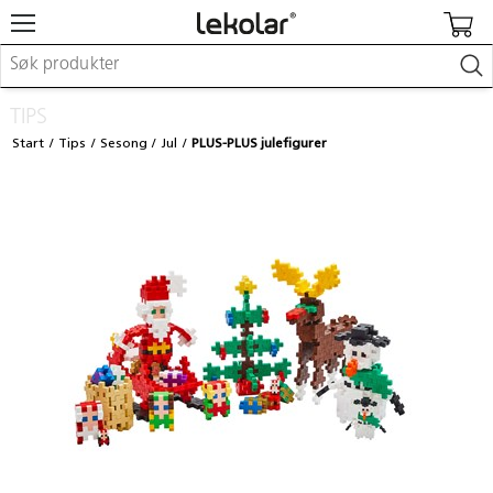
Møbler & innredning
TIPS
Lekeplassutstyr & utemiljø
Start
Tips
Sesong
Jul
PLUS-PLUS julefigurer
Kunst & håndverk
Leker & sykler
Pedagogisk materiell
Barnevogner & småbarnsutstyr
Skole- & kontormateriell
Logge inn / registrere meg
Kontakt oss
Kampanjer/kataloger