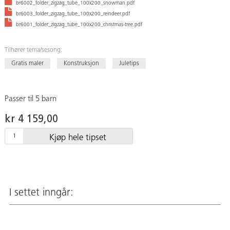
br6002_folder_zigzag_tube_100x200_snowman.pdf
br6003_folder_zigzag_tube_100x200_reindeer.pdf
br6001_folder_zigzag_tube_100x200_christmas-tree.pdf
Tilhører tema/sesong:
Gratis maler
Konstruksjon
Juletips
Passer til 5 barn
kr 4 159,00
Kjøp hele tipset
I settet inngår: