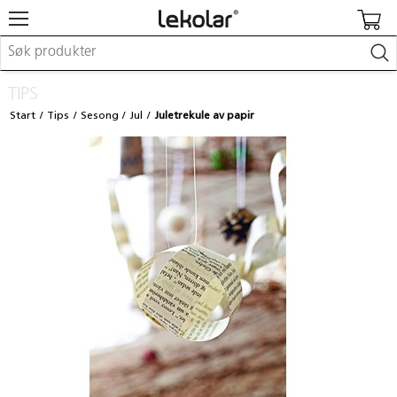
Møbler & innredning
TIPS
Lekeplassutstyr & utemiljø
Start
Tips
Sesong
Jul
Juletrekule av papir
Kunst & håndverk
Leker & sykler
Pedagogisk materiell
Barnevogner & småbarnsutstyr
Skole- & kontormateriell
Logge inn / registrere meg
Kontakt oss
Kampanjer/kataloger